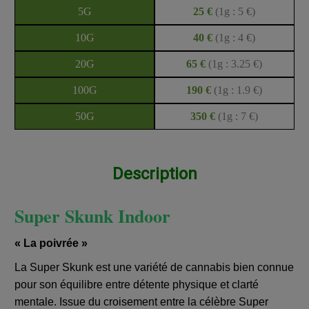
5G
25 €
(1g : 5 €)
10G
40 €
(1g : 4 €)
20G
65 €
(1g : 3.25 €)
100G
190 €
(1g : 1.9 €)
50G
350 €
(1g : 7 €)
Description
Super Skunk Indoor
« La poivrée »
La Super Skunk est une variété de cannabis bien connue
pour son équilibre entre détente physique et clarté
mentale. Issue du croisement entre la célèbre Super