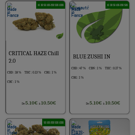
1G 3G 5G 10G 20G 50G 100G
1G 3G 5G 10G 20G 50G
CRITICAL HAZE Chill
BLUE ZUSHI IN
2.0
CBD : 47 %
CBN : 1 %
THC : 0.17 %
CBD : 18 %
THC : 0.13 %
CBG : 1 %
CBG : 1 %
CBC : 1 %
5.10€
10.50€
5.10€
10.50€
De
à
De
à
5G 10G 20G 50G 100G