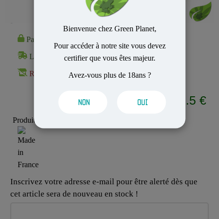
Bienvenue chez Green Planet,
Paiement 100% Sécurisé
Pour accéder à notre site vous devez
Livraison Rapide et Discrète
certifier que vous êtes majeur.
Rupture de stock
Avez-vous plus de 18ans ?
3.5 €
NON
OUI
A partir de
Produit MADE IN :
Inscrivez votre adresse e-mail pour être alerté dès que
cet article sera de nouveau en stock !