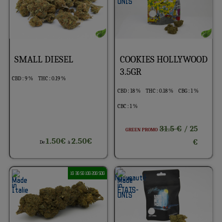
SMALL DIESEL
COOKIES HOLLYWOOD
3.5GR
CBD : 9 %
THC : 0.19 %
CBD : 18 %
THC : 0.18 %
CBG : 1 %
CBC : 1 %
31.5 €
/ 25
GREEN PROMO
1.50€
2.50€
€
De
à
1G 3G 5G 10G 20G 50G