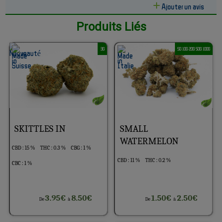
Ajouter un avis
Produits Liés
3G
5G 10G 20G 50G 100G
SKITTLES IN
SMALL
WATERMELON
CBD : 15 %
THC : 0.3 %
CBG : 1 %
CBD : 11 %
THC : 0.2 %
CBC : 1 %
3.95€
8.50€
1.50€
2.50€
De
à
De
à