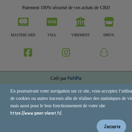
Paiement 100% sécurisé de vos achats de CBD
MASTERCARD
VISA
VIREMENT
DRIVE
Créé par
ProfilPro
Annuaire de site
En poursuivant votre navigation sur ce site, vous acceptez l’utilis
de cookies ou autres traceurs afin de réaliser des statistiques de vis
Mentions Légales
mais aussi pour le bon fonctionnement de votre site
Conditions Générales
https://www.green-planet.fr/
.
Contact
J'accepte
Espace Administrateur