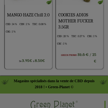
MANGO HAZE Chill 2.0
COOKIES ADIOS
MOTHER FUCKER
CBD : 14 %
CBN : 1 %
THC : 0.08 %
3.5GR
CBG : 1 %
CBD : 20 %
THC : 0.17 %
CBG : 1 %
CBC : 1 %
31.5 €
/ 25
GREEN PROMO
3.95€
8.50€
€
De
à
Magasins spécialisés dans la vente de CBD depuis
2018 ! • Green-Planet ©