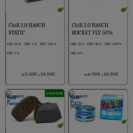
Chill 2.0 HASCH
Chill 2.0 HASCH
STATIC
ROCKET FLY 50%
CBD : 21 %
CBN : 1 %
THC : 0.16 %
CBD : 15 %
CBN : 18 %
THC : 0.29 %
CBG : 7 %
CBG : 2 %
5.10€
10.50€
6.90€
10.50€
De
à
De
à
1G 3G 5G 10G 20G