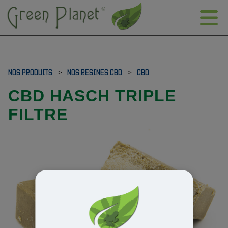
NOS PRODUITS
>
NOS RESINES CBD
>
CBD
CBD HASCH TRIPLE
FILTRE