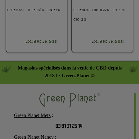
CBD : 21.6 %
THC : 0.16 %
CBG : 1 %
CBD : 30 %
THC : 0.25 %
CBG : 1 %
CBC : 2 %
3.50€
6.50€
3.50€
6.50€
De
à
De
à
Magasins spécialisés dans la vente de CBD depuis
2018 ! • Green-Planet ©
Green Planet Metz
:
03 87 37 25 74
Green Planet Nancy
: