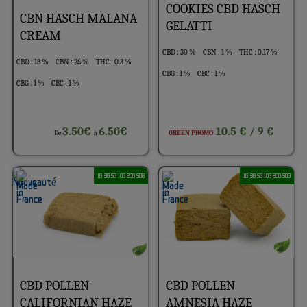
COOKIES CBD HASCH
CBN HASCH MALANA
GELATTI
CREAM
CBD : 30 %
CBN : 1 %
THC : 0.17 %
CBD : 18 %
CBN : 26 %
THC : 0.3 %
CBG : 1 %
CBC : 1 %
CBG : 1 %
CBC : 1 %
3.50€
6.50€
10.5 €
/ 9 €
De
à
GREEN PROMO
1G 3G 5G 10G 20G 50G
1G 3G 5G 10G 20G 50G
CBD POLLEN
CBD POLLEN
CALIFORNIAN HAZE
AMNESIA HAZE