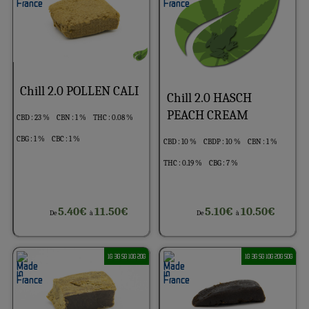
Chill 2.0 POLLEN CALI
Chill 2.0 HASCH
PEACH CREAM
CBD : 23 %
CBN : 1 %
THC : 0.08 %
CBG : 1 %
CBC : 1 %
CBD : 10 %
CBDP : 10 %
CBN : 1 %
THC : 0.19 %
CBG : 7 %
5.40€
11.50€
5.10€
10.50€
De
à
De
à
1G 3G 5G 10G 20G
1G 3G 5G 10G 20G 50G