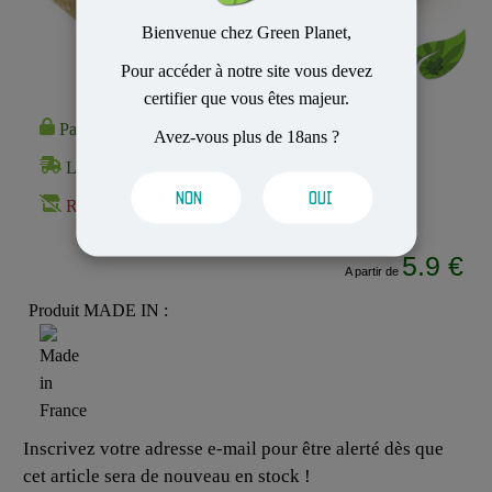
Bienvenue chez Green Planet,
Pour accéder à notre site vous devez
certifier que vous êtes majeur.
Paiement 100% Sécurisé
Avez-vous plus de 18ans ?
Livraison Rapide et Discrète
NON
OUI
Rupture de stock
5.9 €
A partir de
Produit MADE IN :
Inscrivez votre adresse e-mail pour être alerté dès que
cet article sera de nouveau en stock !