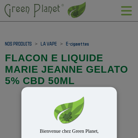
NOS PRODUITS
>
LA VAPE
>
E-cigarettes
FLACON E LIQUIDE
MARIE JEANNE GELATO
5% CBD 50ML
Bienvenue chez Green Planet,