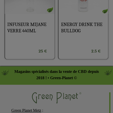
INFUSEUR MIJANE
ENERGY DRINK THE
VERRE 440ML
BULLDOG
25 €
2.5 €
Magasins spécialisés dans la vente de CBD depuis
2018 ! • Green-Planet ©
Green Planet Metz
: