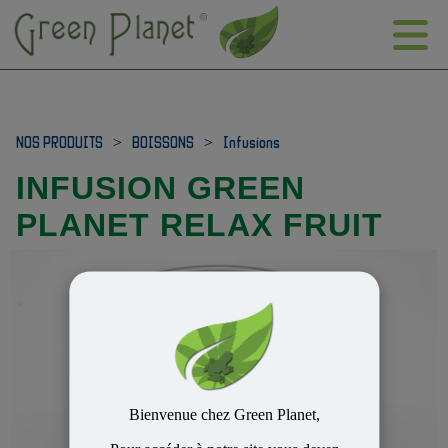
NOS PRODUITS
>
BOISSONS
>
Infusions
INFUSION GREEN
PLANET RELAX FRUIT
Bienvenue chez Green Planet,