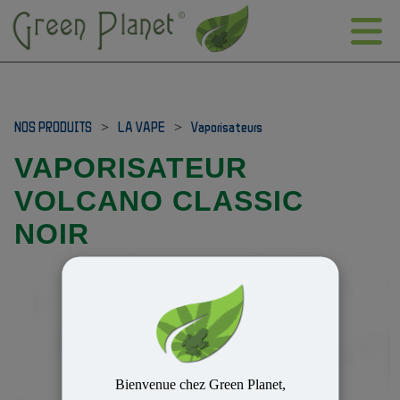
NOS PRODUITS
>
LA VAPE
>
Vaporisateurs
VAPORISATEUR
VOLCANO CLASSIC
NOIR
Bienvenue chez Green Planet,