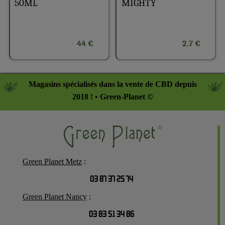
50ML
MIGHTY
44 €
2.7 €
Magasins spécialisés dans la vente de CBD depuis
2018 ! • Green-Planet ©
Green Planet Metz
:
03 87 37 25 74
Green Planet Nancy
:
03 83 51 34 86