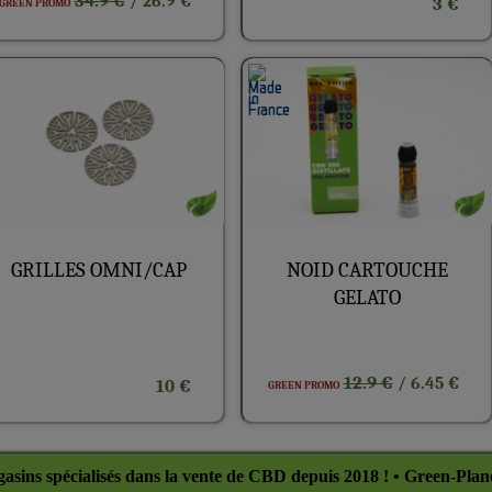
34.9 €
/ 26.9 €
3 €
GREEN PROMO
GRILLES OMNI/CAP
NOID CARTOUCHE
GELATO
12.9 €
/ 6.45 €
10 €
GREEN PROMO
asins spécialisés dans la vente de CBD depuis 2018 ! • Green-Plan