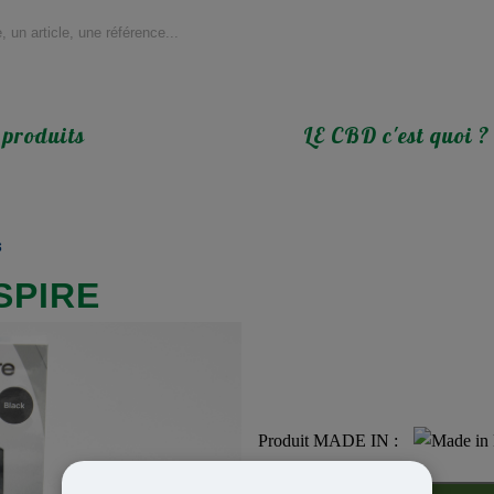
 produits
LE CBD c'est quoi ?
s
SPIRE
Produit MADE IN :