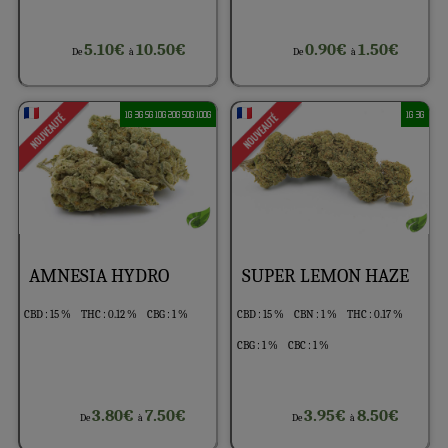
5.10€
10.50€
0.90€
1.50€
De
à
De
à
1G 3G 5G 10G 20G 50G 100G
1G 3G
AMNESIA HYDRO
SUPER LEMON HAZE
CBD : 15 %
THC : 0.12 %
CBG : 1 %
CBD : 15 %
CBN : 1 %
THC : 0.17 %
CBG : 1 %
CBC : 1 %
3.80€
7.50€
3.95€
8.50€
De
à
De
à