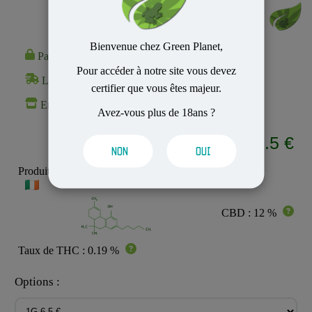
Bienvenue chez Green Planet,
Paiement 100% Sécurisé
Pour accéder à notre site vous devez
Livraison Rapide et Discrète
certifier que vous êtes majeur.
En stock
Avez-vous plus de 18ans ?
3.5 €
A partir de
NON
OUI
Produit MADE IN :
CBD : 12 %
Taux de THC : 0.19 %
Options :