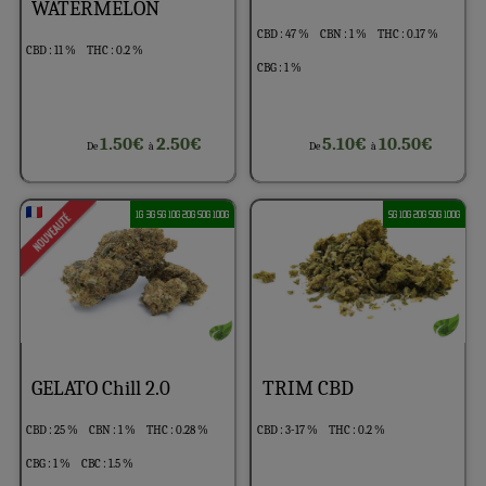
WATERMELON
CBD : 47 %
CBN : 1 %
THC : 0.17 %
CBD : 11 %
THC : 0.2 %
CBG : 1 %
1.50€
2.50€
5.10€
10.50€
De
à
De
à
1G 3G 5G 10G 20G 50G 100G
5G 10G 20G 50G 100G
GELATO Chill 2.0
TRIM CBD
CBD : 25 %
CBN : 1 %
THC : 0.28 %
CBD : 3-17 %
THC : 0.2 %
CBG : 1 %
CBC : 1.5 %