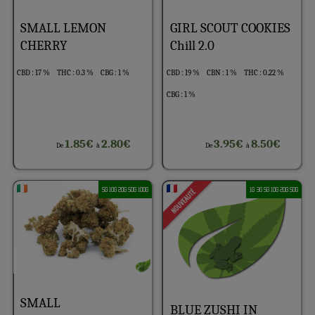
SMALL LEMON
GIRL SCOUT COOKIES
CHERRY
Chill 2.0
CBD : 17 %
THC : 0.3 %
CBG : 1 %
CBD : 19 %
CBN : 1 %
THC : 0.22 %
CBG : 1 %
1.85€
2.80€
3.95€
8.50€
De
à
De
à
5G 10G 20G 50G 100G
1G 3G 5G 10G 20G 50G
SMALL
BLUE ZUSHI IN