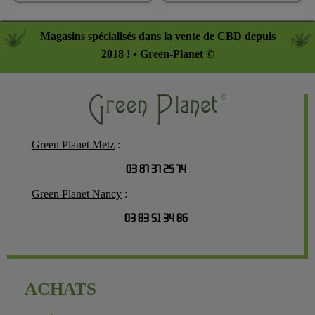
Magasins spécialisés dans la vente de CBD depuis
2018 ! • Green-Planet ©
Green Planet Metz
:
03 87 37 25 74
Green Planet Nancy
:
03 83 51 34 86
ACHATS