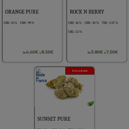
ORANGE PURE
ROCK N BERRY
CBD : 14 %
CBN : 99 %
CBD : 16 %
CBN : 30 %
THC : 0.17 %
CBG : 1.5 %
6.60€
8.50€
3.80€
7.50€
De
à
De
à
Rupture de stock
SUNSET PURE