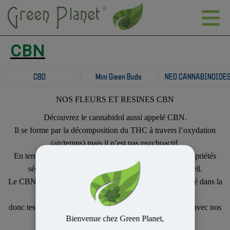
CBN
CBD
Mini Green Buds
NEO CANNABINOIDE
NOS FLEURS ET RESINES CBN
Découvrez le cannabidol aussi appelé CBN.
Il se forme par la décomposition du THC à travers l’oxydation
(air/temps) mais il n’est pas psychoactif.
En termes d'effets, le CBN est souvent associé à des propriétés
sédatives et peut être utilisé pour favoriser le sommeil.
Le CBN est un produit que l’on retrouve en faible quantité dans la
plante,
donc testez dès maintenant les qualités de ce produit rare avec nos
Bienvenue chez Green Planet,
fleurs et nos résines !