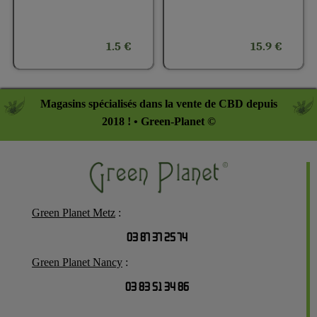
1.5 €
15.9 €
Magasins spécialisés dans la vente de CBD depuis
2018 ! • Green-Planet ©
Green Planet Metz
:
03 87 37 25 74
Green Planet Nancy
:
03 83 51 34 86