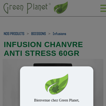
NOS PRODUITS
>
BOISSONS
>
Infusions
INFUSION CHANVRE
ANTI STRESS 60GR
Bienvenue chez Green Planet,