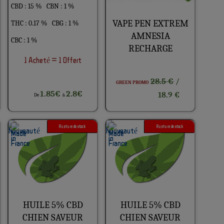
CBD : 15 %
CBN : 1 %
VAPE PEN EXTREM
THC : 0.17 %
CBG : 1 %
AMNESIA
CBC : 1 %
RECHARGE
1 Acheté = 1 Offert
28.5 €
/
GREEN PROMO
1.85€
2.8€
18.9 €
De
à
Rupture de stock
Rupture de stock
HUILE 5% CBD
HUILE 5% CBD
CHIEN SAVEUR
CHIEN SAVEUR