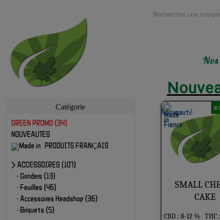
Nos
Nouvea
Catégorie
5G 
GREEN PROMO (34)
NOUVEAUTES
PRODUITS FRANÇAIS
> ACCESSOIRES (107)
· Grinders (13)
SMALL CH
· Feuilles (46)
CAKE
· Accessoires Headshop (36)
· Briquets (5)
CBD : 8-12 %
THC :