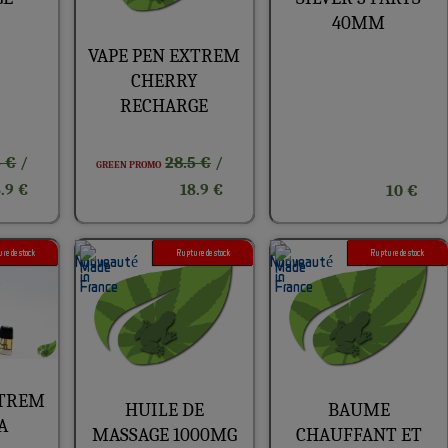
40MM
VAPE PEN EXTREM
CHERRY
RECHARGE
5 €
28.5 €
/
/
GREEN PROMO
.9 €
18.9 €
10 €
re de stock
Rupture de stock
Rupture de stock
XTREM
HUILE DE
BAUME
A
MASSAGE 1000MG
CHAUFFANT ET