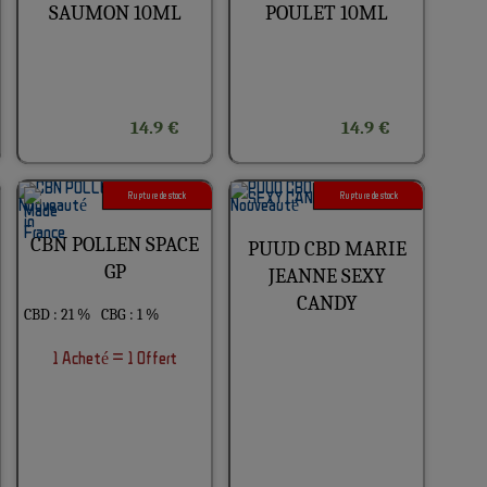
SAUMON 10ML
POULET 10ML
14.9 €
14.9 €
Rupture de stock
Rupture de stock
CBN POLLEN SPACE
PUUD CBD MARIE
GP
JEANNE SEXY
CANDY
CBD : 21 %
CBG : 1 %
1 Acheté = 1 Offert