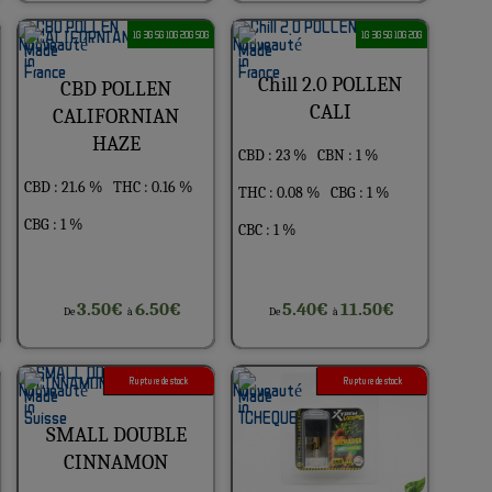
1G 3G 5G 10G 20G 50G
1G 3G 5G 10G 20G
Chill 2.0 POLLEN
CBD POLLEN
CALI
CALIFORNIAN
HAZE
CBD : 23 %
CBN : 1 %
CBD : 21.6 %
THC : 0.16 %
THC : 0.08 %
CBG : 1 %
CBG : 1 %
CBC : 1 %
3.50€
6.50€
5.40€
11.50€
De
à
De
à
Rupture de stock
Rupture de stock
SMALL DOUBLE
CINNAMON