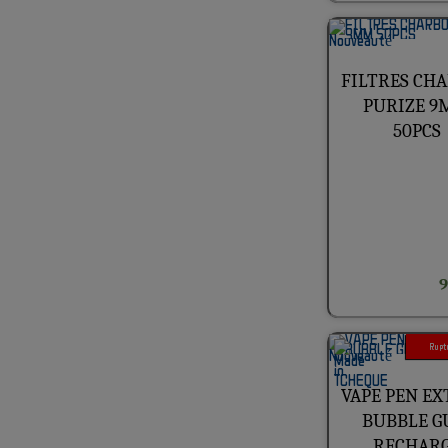
· Mini Green Buds (8)
· NEO CANNABINOIDES (20)
· SUBSTITUT (1)
FILTRES CH
· CBG (2)
PURIZE 
· Trim Green-planet (1)
· CBN (7)
50PCS
> NOS HUILES (10)
· Huiles (5)
· Animaux (4)
· Gélules (2)
· PATCHS (1)
9
> NOS RESINES CBD (21)
· CBD (27)
· CBN (7)
Ruptu
· NEO CANNABINOIDES (20)
· CBG (2)
VAPE PEN E
BUBBLE 
> TEXTILE CHANVRE (5)
RECHAR