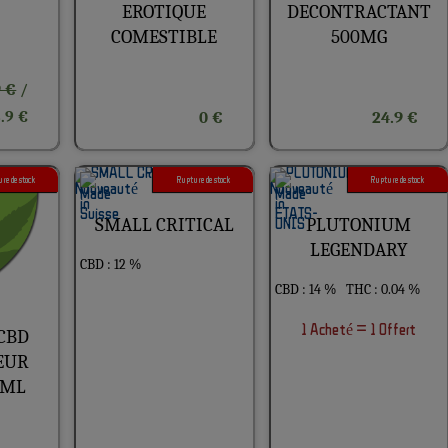
EROTIQUE
DECONTRACTANT
COMESTIBLE
500MG
9 €
/
.9 €
0 €
24.9 €
re de stock
Rupture de stock
Rupture de stock
SMALL CRITICAL
PLUTONIUM
LEGENDARY
CBD : 12 %
CBD : 14 %
THC : 0.04 %
1 Acheté = 1 Offert
CBD
EUR
0ML