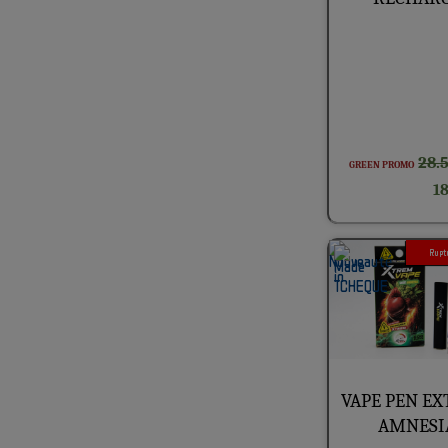
· Textile (5)
28.
GREEN PROMO
18
Ruptu
VAPE PEN E
AMNESI