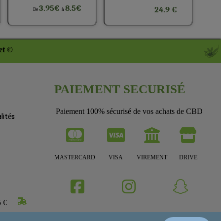
3.95€
8.5€
24.9 €
De
à
et ©
PAIEMENT SECURISÉ
Paiement 100% sécurisé de vos achats de CBD
lités
MASTERCARD
VISA
VIREMENT
DRIVE
5 €