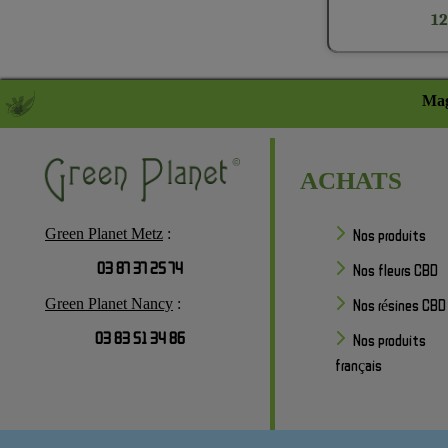
12
Mag
ACHATS
Green Planet Metz
:
Nos produits
03 87 37 25 74
Nos fleurs CBD
Green Planet Nancy
:
Nos résines CBD
03 83 51 34 86
Nos produits
français