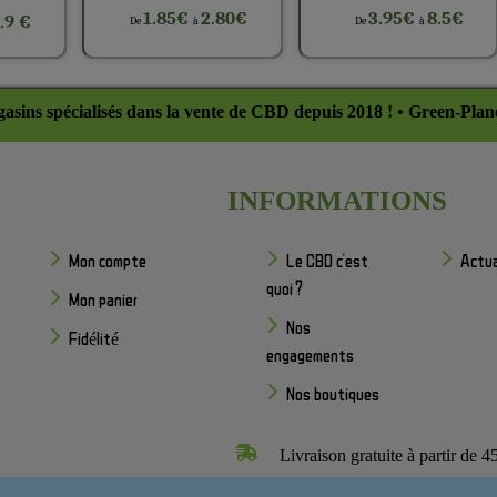
1.85€
2.80€
3.95€
8.5€
.9 €
De
à
De
à
asins spécialisés dans la vente de CBD depuis 2018 ! • Green-Plan
INFORMATIONS
Mon compte
Le CBD c'est
Actua
quoi ?
Mon panier
Nos
Fidélité
engagements
Nos boutiques
Livraison gratuite à partir de 4