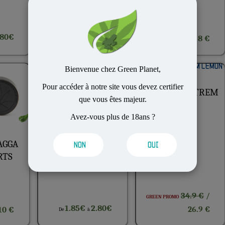
CBG : 2 %
.80€
3.95€
8.50€
8 €
De
à
Bienvenue chez Green Planet,
5G 10G 20G 50G
Pour accéder à notre site vous devez certifier
SMALL LEMON
VAPE PEN EXTREM
que vous êtes majeur.
CHERRY
LEMON
Avez-vous plus de 18ans ?
CBD : 17 %
THC : 0.3 %
CBG : 1 %
AGGA
NON
OUI
RTS
34.9 €
/
GREEN PROMO
1.85€
2.80€
10 €
26.9 €
De
à