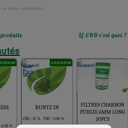
 produits
LE CBD c'est quoi ?
utés
10G 20G 50G 100G
1G 3G 5G 10G 20G 50G
FILTRES CHARBON
EESE
RUNTZ IN
PURIZE 6MM LONG
50PCS
CBD : 12 %
THC : 0.06 %
 0.28 %