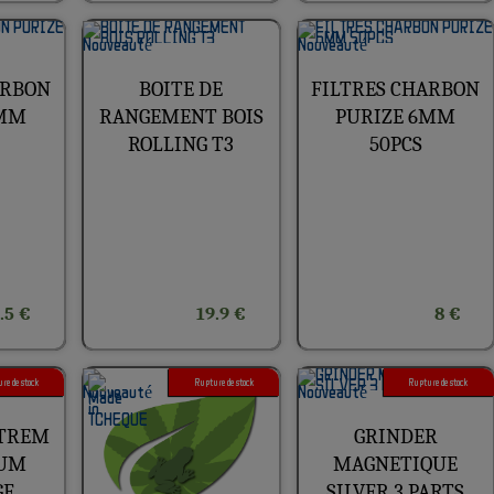
ARBON
BOITE DE
FILTRES CHARBON
9MM
RANGEMENT BOIS
PURIZE 6MM
ROLLING T3
50PCS
.5 €
19.9 €
8 €
re de stock
Rupture de stock
Rupture de stock
XTREM
GRINDER
GUM
MAGNETIQUE
GE
SILVER 3 PARTS