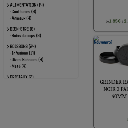
> ALIMENTATION (14)
· Confiseries (8)
· Animaux (4)
1.85€
2
De
à
> BIEN-ETRE (8)
· Soins du corps (8)
> BOISSONS (24)
· Infusions (17)
· Divers Boissons (3)
· Maté (4)
> CRISTAUX (2)
GRINDER R
> LA VAPE (73)
NOIR 3 PA
· Vaporisateurs (42)
40MM
· E-cigarettes (11)
· Vap-pen (8)
> NOS FLEURS (45)
· CBD (27)