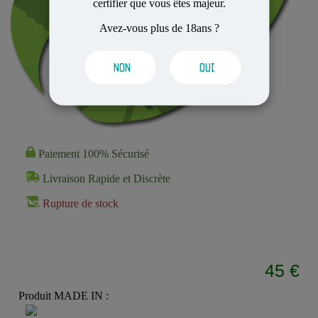
certifier que vous êtes majeur.
Avez-vous plus de 18ans ?
NON
OUI
Paiement 100% Sécurisé
Livraison Rapide et Discrète
Rupture de stock
45 €
Produit MADE IN :