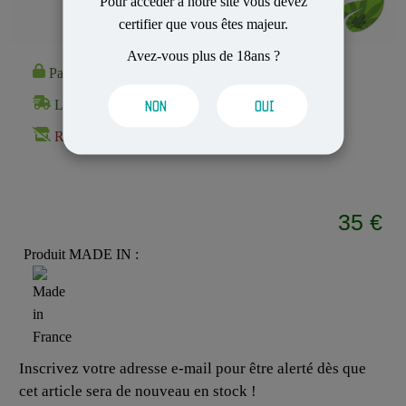
Pour accéder à notre site vous devez
certifier que vous êtes majeur.
Avez-vous plus de 18ans ?
Paiement 100% Sécurisé
Livraison Rapide et Discrète
NON
OUI
Rupture de stock
35 €
Produit MADE IN :
Inscrivez votre adresse e-mail pour être alerté dès que
cet article sera de nouveau en stock !