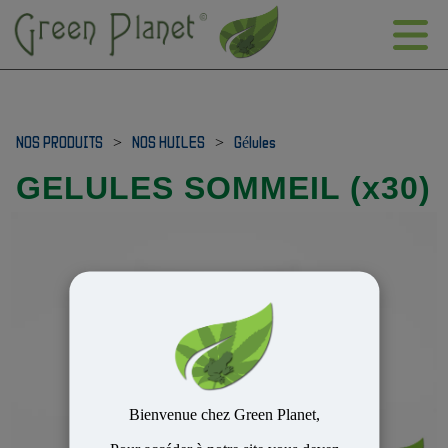
NOS PRODUITS
>
NOS HUILES
>
Gélules
GELULES SOMMEIL (x30)
Bienvenue chez Green Planet,