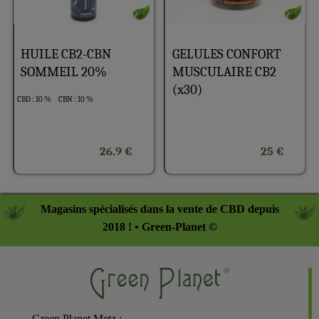
HUILE CB2-CBN
GELULES CONFORT
SOMMEIL 20%
MUSCULAIRE CB2
(x30)
CBD : 10 %
CBN : 10 %
26.9 €
25 €
Magasins spécialisés dans la vente de CBD depuis
2018 ! • Green-Planet ©
Green Planet Metz
: