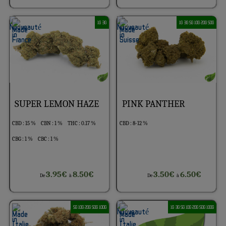
1G 3G
1G 3G 5G 10G 20G 50G
SUPER LEMON HAZE
PINK PANTHER
CBD : 15 %
CBN : 1 %
THC : 0.17 %
CBD : 8-12 %
CBG : 1 %
CBC : 1 %
3.95€
8.50€
3.50€
6.50€
De
à
De
à
5G 10G 20G 50G 100G
1G 3G 5G 10G 20G 50G 100G