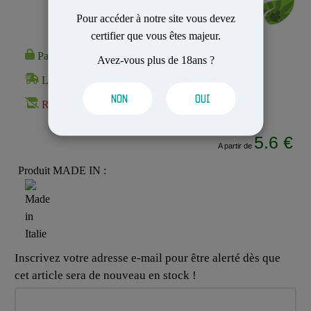
Pour accéder à notre site vous devez
certifier que vous êtes majeur.
Paiement 100% Sécurisé
Avez-vous plus de 18ans ?
Livraison Rapide et Discrète
NON
OUI
Rupture de stock
5.6 €
A partir de
Produit MADE IN :
Inscrivez votre adresse e-mail pour être alerté dès que
cet article sera de nouveau en stock !