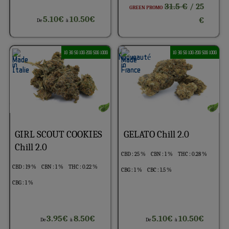
31.5 €
/ 25
GREEN PROMO
5.10€
10.50€
€
De
à
1G 3G 5G 10G 20G 50G 100G
1G 3G 5G 10G 20G 50G 100G
GIRL SCOUT COOKIES
GELATO Chill 2.0
Chill 2.0
CBD : 25 %
CBN : 1 %
THC : 0.28 %
CBD : 19 %
CBN : 1 %
THC : 0.22 %
CBG : 1 %
CBC : 1.5 %
CBG : 1 %
3.95€
8.50€
5.10€
10.50€
De
à
De
à