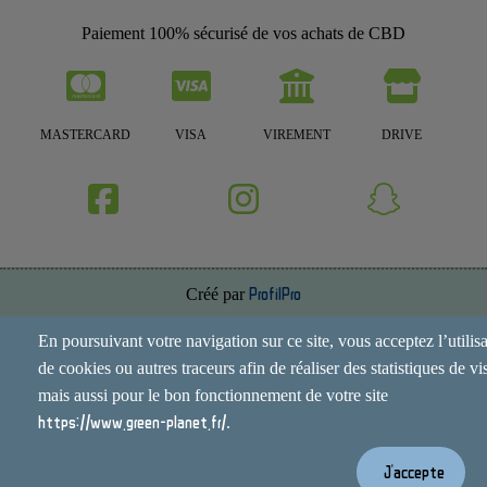
Paiement 100% sécurisé de vos achats de CBD
MASTERCARD
VISA
VIREMENT
DRIVE
Créé par
ProfilPro
Annuaire de site
En poursuivant votre navigation sur ce site, vous acceptez l’utilis
de cookies ou autres traceurs afin de réaliser des statistiques de vis
Mentions Légales
mais aussi pour le bon fonctionnement de votre site
Conditions Générales
https://www.green-planet.fr/
.
Contact
J'accepte
Espace Administrateur