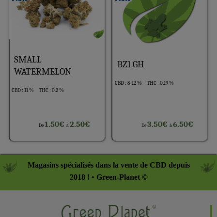
SMALL
BZ1 GH
WATERMELON
CBD : 8-12 %
THC : 0.19 %
CBD : 11 %
THC : 0.2 %
1.50€
2.50€
3.50€
6.50€
De
à
De
à
Magasins spécialisés dans la vente de CBD depuis
2018 ! • Green-Planet ©