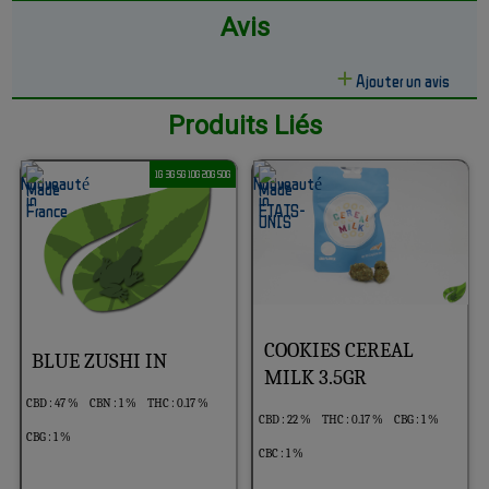
Avis
Ajouter un avis
Produits Liés
1G 3G 5G 10G 20G 50G
COOKIES CEREAL
BLUE ZUSHI IN
MILK 3.5GR
CBD : 47 %
CBN : 1 %
THC : 0.17 %
CBD : 22 %
THC : 0.17 %
CBG : 1 %
CBG : 1 %
CBC : 1 %