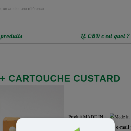
 produits
LE CBD c'est quoi ?
 + CARTOUCHE CUSTARD
Produit MADE IN :
Inscrivez votre adresse e-mail p