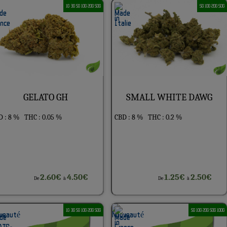
1G 3G 5G 10G 20G 50G
5G 10G 20G 50G
GELATO GH
SMALL WHITE DAWG
D : 8 %
THC : 0.05 %
CBD : 8 %
THC : 0.2 %
2.60€
4.50€
1.25€
2.50€
De
à
De
à
1G 3G 5G 10G 20G 50G
5G 10G 20G 50G 100G