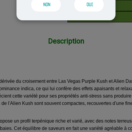
NON
OUI
50G
100G
Description
érivée du croisement entre Las Vegas Purple Kush et Alien Dawg
inance indica, ce qui lui confère des effets apaisants et relaxa
nt cette variété pour ses propriétés anti-stress sans produire d
 de l'Alien Kush sont souvent compactes, recouvertes d'une fine
opose un profil terpénique riche et varié, avec des notes terreu
baies. Cet équilibre de saveurs en fait une variété agréable à 