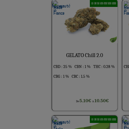
1G 3G 5G 10G 20G 50G 100G
GELATO Chill 2.0
CBD : 25 %
CBN : 1 %
THC : 0.28 %
CB
CBG : 1 %
CBC : 1.5 %
5.10€
10.50€
De
à
1G 3G 5G 10G 20G 50G 100G