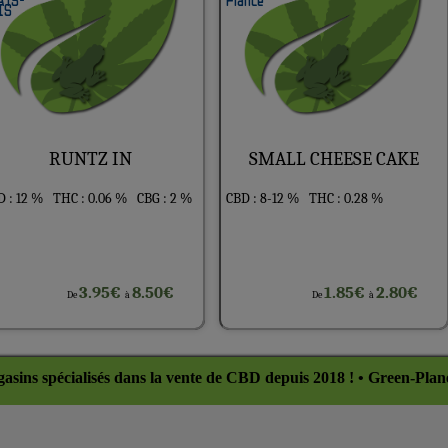
RUNTZ IN
SMALL CHEESE CAKE
 : 12 %
THC : 0.06 %
CBG : 2 %
CBD : 8-12 %
THC : 0.28 %
3.95€
8.50€
1.85€
2.80€
De
à
De
à
asins spécialisés dans la vente de CBD depuis 2018 ! • Green-Plan