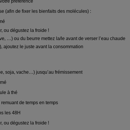
 votre préférence
 (afin de fixer les bienfaits des molécules) :
émé
ir, ou dégustez la froide !
olive, …) ou du beurre mettez la/le avant de verser l’eau chaude
….), ajoutez le juste avant la consommation
nde, soja, vache…) jusqu’au frémissement
rémé
ule à thé
 en remuant de temps en temps
ns les 48H
ir, ou dégustez la froide !