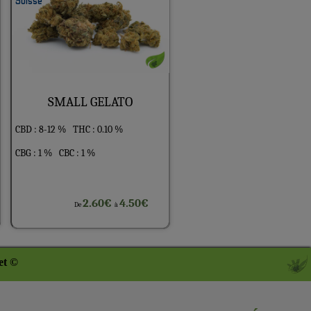
SMALL GELATO
CBD : 8-12 %
THC : 0.10 %
CBG : 1 %
CBC : 1 %
2.60€
4.50€
De
à
et ©