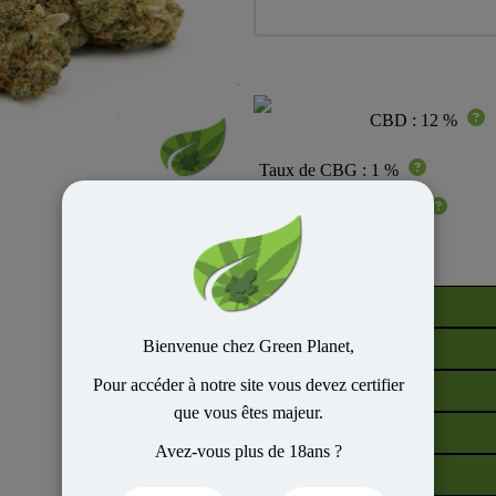
CBD : 12 %
Taux de CBG : 1 %
Taux de THC : 0.08 %
Tarifs
1G
Bienvenue chez Green Planet,
3G
Pour accéder à notre site vous devez certifier
5G
que vous êtes majeur.
10G
Avez-vous plus de 18ans ?
20G