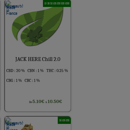
1G 3G 5G 10G 20G 50G 100G
JACK HERE Chill 2.0
CBD : 20 %
CBN : 1 %
THC : 0.25 %
CBG : 1 %
CBC : 1 %
5.10€
10.50€
De
à
5G 10G 20G