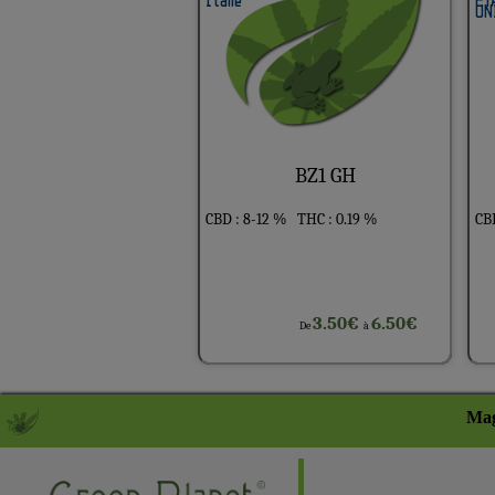
BZ1 GH
CBD : 8-12 %
THC : 0.19 %
CBD
3.50€
6.50€
De
à
Mag