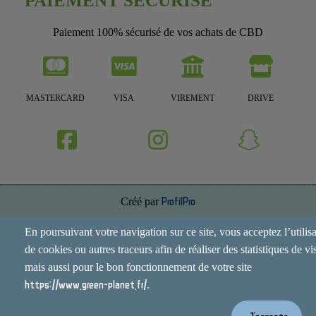
PAIEMENT SECURISÉ
Paiement 100% sécurisé de vos achats de CBD
MASTERCARD
VISA
VIREMENT
DRIVE
Créé par
ProfilPro
Annuaire de site
En poursuivant votre navigation sur ce site, vous acceptez l’utilis
de cookies ou autres traceurs afin de réaliser des statistiques de vis
Mentions Légales
mais aussi pour le bon fonctionnement de votre site
Conditions Générales
https://www.green-planet.fr/
.
Contact