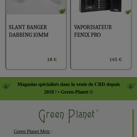
SLANT BANGER
VAPORISATEUR
DABBING 10MM
FENIX PRO
18 €
145 €
Magasins spécialisés dans la vente de CBD depuis
2018 ! • Green-Planet ©
Green Planet Metz
: