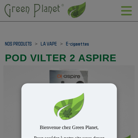
NOS PRODUITS
>
LA VAPE
>
E-cigarettes
POD VILTER 2 ASPIRE
Bienvenue chez Green Planet,