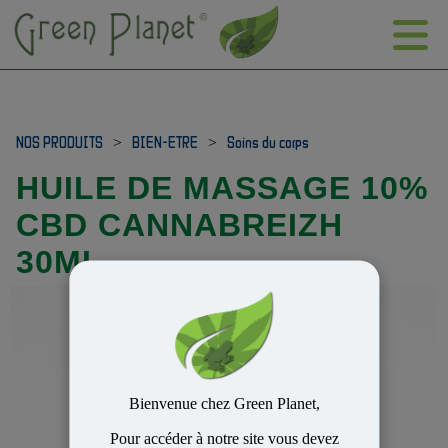
NOS PRODUITS
>
BIEN-ETRE
>
Soins du corps
HUILE DE MASSAGE 10%
CBD CANNABREIZH
30ML
Bienvenue chez Green Planet,
Pour accéder à notre site vous devez