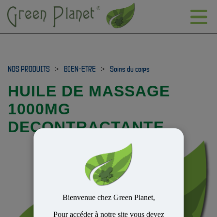
NOS PRODUITS
>
BIEN-ETRE
>
Soins du corps
HUILE DE MASSAGE
1000MG
DECONTRACTANTE
Bienvenue chez Green Planet,
Pour accéder à notre site vous devez