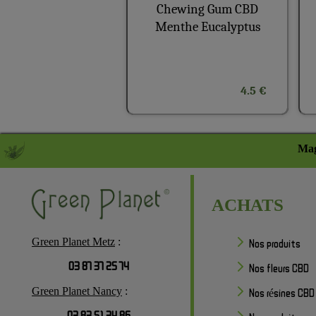
Chewing Gum CBD
Menthe Eucalyptus
4.5 €
Mag
ACHATS
Green Planet Metz
:
Nos produits
03 87 37 25 74
Nos fleurs CBD
Green Planet Nancy
:
Nos résines CBD
03 83 51 34 86