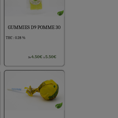
GUMMIES D9 POMME 30
THC : 0.28 %
4.50€
5.50€
De
à