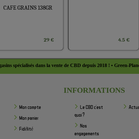
CAFE GRAINS 138GR
29 €
4.5 €
asins spécialisés dans la vente de CBD depuis 2018 ! • Green-Plan
INFORMATIONS
Mon compte
Le CBD c'est
Actua
quoi ?
Mon panier
Nos
Fidélité
engagements