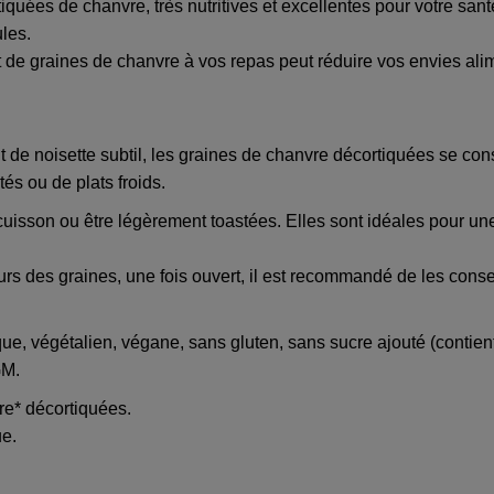
quées de chanvre, très nutritives et excellentes pour votre sant
ules.
t de graines de chanvre à vos repas peut réduire vos envies alim
t de noisette subtil, les graines de chanvre décortiquées se co
s ou de plats froids.
uisson ou être légèrement toastées. Elles sont idéales pour une 
 des graines, une fois ouvert, il est recommandé de les conserv
ique, végétalien, végane, sans gluten, sans sucre ajouté (contie
GM.
e* décortiquées.
ue.