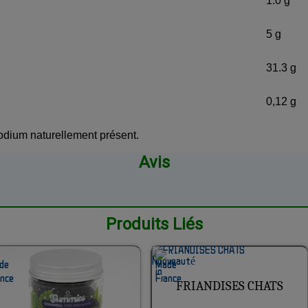
1.0 g
5 g
31.3 g
0,12 g
odium naturellement présent.
Avis
Produits Liés
FRIANDISES CHATS