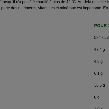
 lorsqu'il n'a pas été chauffé à plus de 42 °C. Au-delà de cette t
perte des nutriments, vitamines et minéraux est importante. En
.
POUR 
584 kcal
47.4 g
4.8 g
6.1 g
36.5 g
8 g