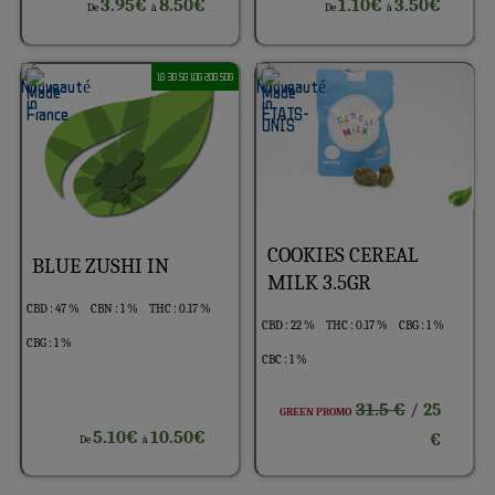
3.95€
8.50€
1.10€
3.50€
De
à
De
à
1G 3G 5G 10G 20G 50G
COOKIES CEREAL
BLUE ZUSHI IN
MILK 3.5GR
CBD : 47 %
CBN : 1 %
THC : 0.17 %
CBD : 22 %
THC : 0.17 %
CBG : 1 %
CBG : 1 %
CBC : 1 %
31.5 €
/ 25
GREEN PROMO
5.10€
10.50€
€
De
à