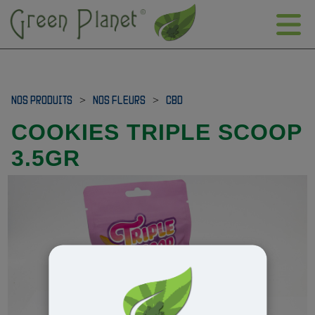
NOS PRODUITS
>
NOS FLEURS
>
CBD
COOKIES TRIPLE SCOOP
3.5GR