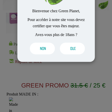
Bienvenue chez Green Planet,
Pour accéder à notre site vous devez
certifier que vous êtes majeur.
Avez-vous plus de 18ans ?
Paiement 100% Sécurisé
NON
OUI
Livraison Rapide et Discrète
Rupture de stock
GREEN PROMO
31.5 €
/ 25 €
Produit MADE IN :