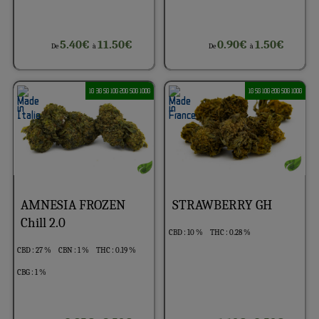
5.40€
11.50€
0.90€
1.50€
De
à
De
à
1G 3G 5G 10G 20G 50G 100G
1G 5G 10G 20G 50G 100G
AMNESIA FROZEN
STRAWBERRY GH
Chill 2.0
CBD : 10 %
THC : 0.28 %
CBD : 27 %
CBN : 1 %
THC : 0.19 %
CBG : 1 %