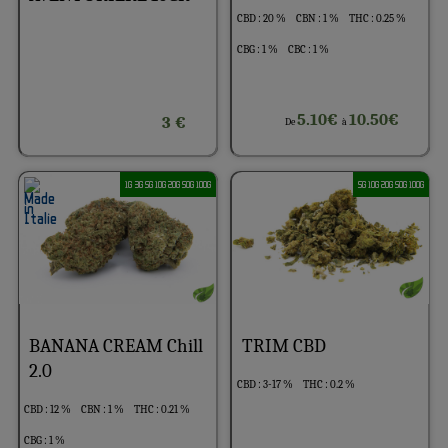
CBD : 20 %
CBN : 1 %
THC : 0.25 %
CBG : 1 %
CBC : 1 %
5.10€
10.50€
3 €
De
à
1G 3G 5G 10G 20G 50G 100G
5G 10G 20G 50G 100G
BANANA CREAM Chill
TRIM CBD
2.0
CBD : 3-17 %
THC : 0.2 %
CBD : 12 %
CBN : 1 %
THC : 0.21 %
CBG : 1 %