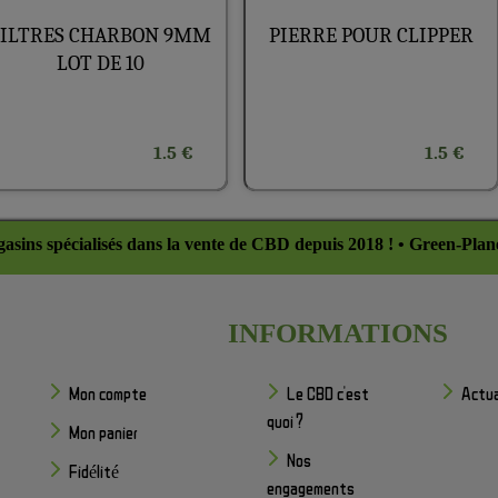
FILTRES CHARBON 9MM
PIERRE POUR CLIPPER
LOT DE 10
1.5 €
1.5 €
asins spécialisés dans la vente de CBD depuis 2018 ! • Green-Plan
INFORMATIONS
Mon compte
Le CBD c'est
Actua
quoi ?
Mon panier
Nos
Fidélité
engagements