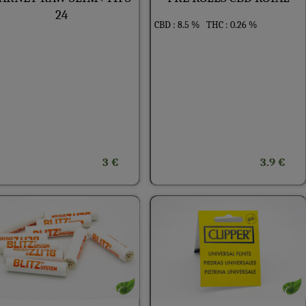
24
CBD : 8.5 %
THC : 0.26 %
3 €
3.9 €