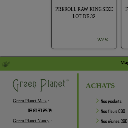
PREROLL RAW KING SIZE
LOT DE 32
9.9 €
Mag
ACHATS
Green Planet Metz
:
Nos produits
03 87 37 25 74
Nos fleurs CBD
Green Planet Nancy
:
Nos résines CBD