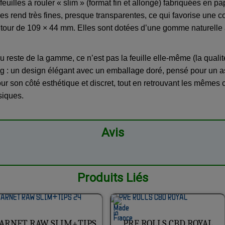
uilles à rouler « slim » (format fin et allongé) fabriquées en pa
s rend très fines, presque transparentes, ce qui favorise une c
e autour de 109 × 44 mm. Elles sont dotées d’une gomme naturel
u reste de la gamme, ce n’est pas la feuille elle-même (la qualit
 : un design élégant avec un emballage doré, pensé pour un as
r son côté esthétique et discret, tout en retrouvant les mêmes c
siques.
Avis
Produits Liés
ARNET RAW SLIM+TIPS
PRE ROLLS CBD ROYAL