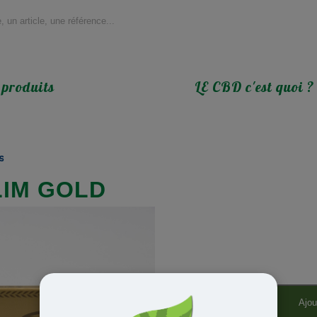
 produits
LE CBD c'est quoi ?
es
LIM GOLD
Ajou