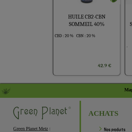
HUILE CB2-CBN
SOMMEIL 40%
CBD : 20 %
CBN : 20 %
.
42.9 €
Mag
ACHATS
Green Planet Metz
:
Nos produits