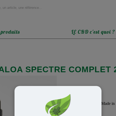
 produits
LE CBD c'est quoi ?
ALOA SPECTRE COMPLET 
Produit MADE IN :
.