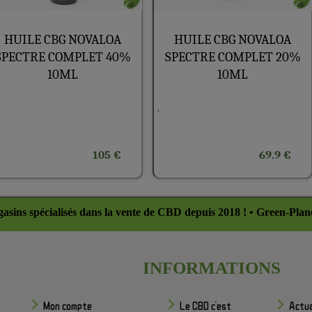
HUILE CBG NOVALOA
HUILE CBG NOVALOA
SPECTRE COMPLET 40%
SPECTRE COMPLET 20%
10ML
10ML
.
105 €
69.9 €
asins spécialisés dans la vente de CBD depuis 2018 ! • Green-Plan
INFORMATIONS
Mon compte
Le CBD c'est
Actua