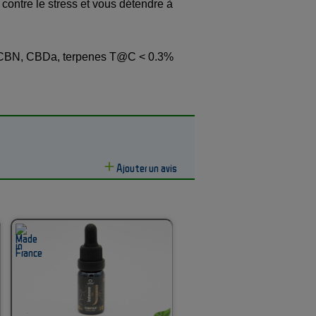
r contre le stress et vous détendre à
D, CBN, CBDa, terpenes T@C < 0.3%
Ajouter un avis