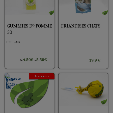
GUMMIES D9 POMME
FRIANDISES CHATS
30
THC : 0.28 %
4.50€
5.50€
19.9 €
De
à
Rupture de stock
1G