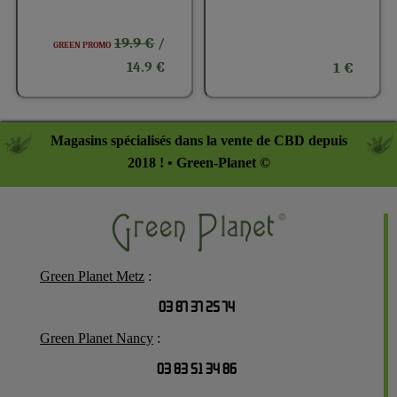
19.9 €
/
GREEN PROMO
14.9 €
1 €
Magasins spécialisés dans la vente de CBD depuis
2018 ! • Green-Planet ©
Green Planet Metz
:
03 87 37 25 74
Green Planet Nancy
:
03 83 51 34 86