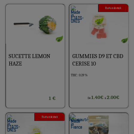
Rupture de stock
1G 3G
SUCETTE LEMON
GUMMIES D9 ET CBD
HAZE
CERISE 10
THC : 0.19 %
1.40€
2.00€
1 €
De
à
Rupture de stock
5G 10G 20G 50G 100G