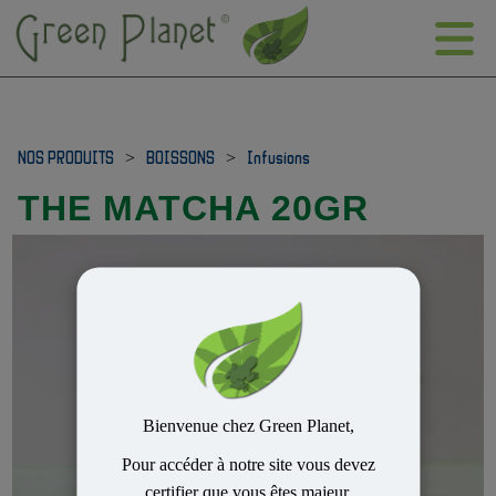
NOS PRODUITS
>
BOISSONS
>
Infusions
THE MATCHA 20GR
Bienvenue chez Green Planet,
Pour accéder à notre site vous devez
certifier que vous êtes majeur.