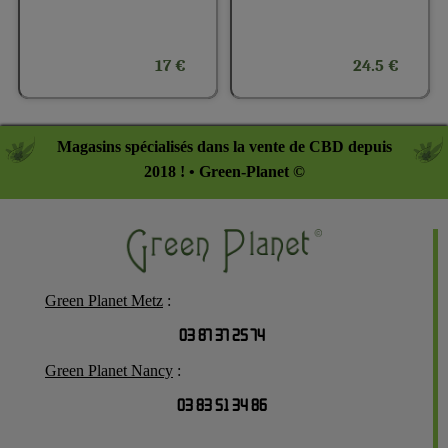
17 €
24.5 €
Magasins spécialisés dans la vente de CBD depuis
2018 ! • Green-Planet ©
Green Planet Metz
:
03 87 37 25 74
Green Planet Nancy
:
03 83 51 34 86