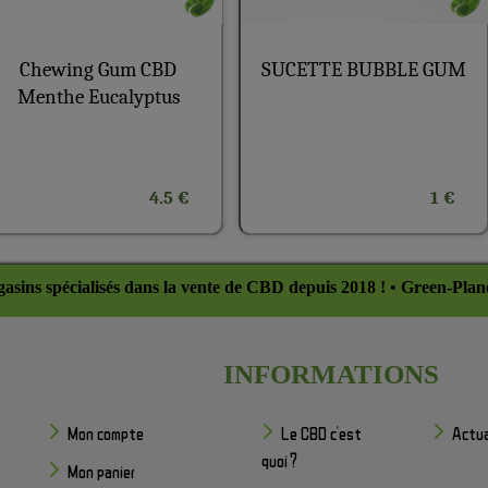
Chewing Gum CBD
SUCETTE BUBBLE GUM
Menthe Eucalyptus
4.5 €
1 €
asins spécialisés dans la vente de CBD depuis 2018 ! • Green-Plan
INFORMATIONS
Mon compte
Le CBD c'est
Actua
quoi ?
Mon panier