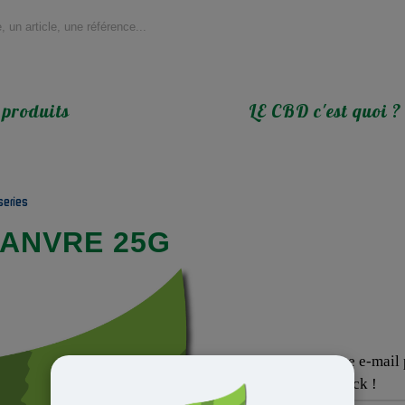
 produits
LE CBD c'est quoi ?
series
HANVRE 25G
Inscrivez votre adresse e-mail p
sera de nouveau en stock !