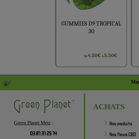
GUMMIES D9 TROPICAL
30
4.50€
5.50€
De
à
Mag
ACHATS
Green Planet Metz
:
Nos produits
03 87 37 25 74
Nos fleurs CBD