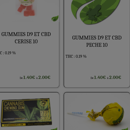
GUMMIES D9 ET CBD
GUMMIES D9 ET CBD
CERISE 10
PECHE 10
 : 0.19 %
THC : 0.19 %
1.40€
2.00€
1.40€
2.00€
De
à
De
à