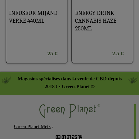
INFUSEUR MIJANE
ENERGY DRINK
VERRE 440ML
CANNABIS HAZE
250ML
25 €
2.5 €
Magasins spécialisés dans la vente de CBD depuis
2018 ! • Green-Planet ©
Green Planet Metz
:
03 87 37 25 74