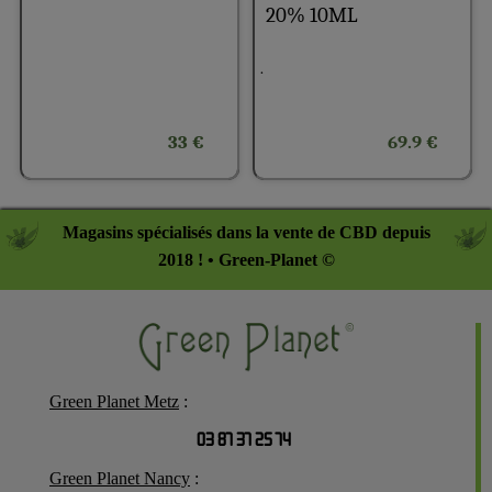
20% 10ML
.
33 €
69.9 €
Magasins spécialisés dans la vente de CBD depuis
2018 ! • Green-Planet ©
Green Planet Metz
:
03 87 37 25 74
Green Planet Nancy
: