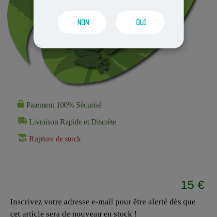
NON
OUI
Paiement 100% Sécurisé
Livraison Rapide et Discrète
Rupture de stock
15 €
Inscrivez votre adresse e-mail pour être alerté dès que
cet article sera de nouveau en stock !