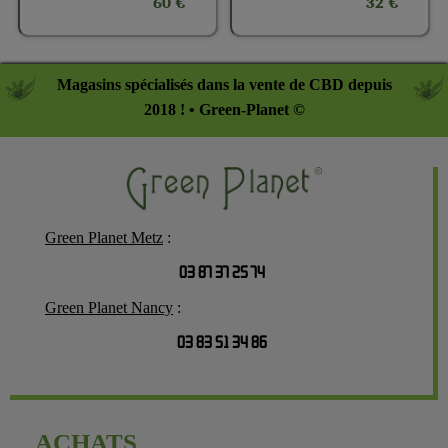
60 €
32 €
Magasins spécialisés dans la vente de CBD depuis
2018 ! • Green-Planet ©
Green Planet Metz
:
03 87 37 25 74
Green Planet Nancy
:
03 83 51 34 86
ACHATS