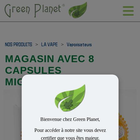
NOS PRODUITS
>
LA VAPE
>
Vaporisateurs
MAGASIN AVEC 8
CAPSULES
MIGHTY/CRAFTY
Bienvenue chez Green Planet,
Pour accéder à notre site vous devez
certifier que vous êtes majeur.