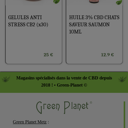
GELULES ANTI
HUILE 3% CBD CHATS
STRESS CB2 (x30)
SAVEUR SAUMON
10ML
25 €
12.9 €
Magasins spécialisés dans la vente de CBD depuis
2018 ! • Green-Planet ©
Green Planet Metz
: