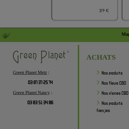
29 €
Mag
ACHATS
Green Planet Metz
:
Nos produits
03 87 37 25 74
Nos fleurs CBD
Green Planet Nancy
:
Nos résines CBD
03 83 51 34 86
Nos produits
français