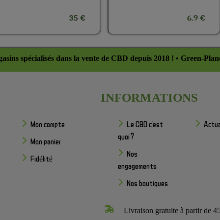
35 €
6.9 €
asins spécialisés dans la vente de CBD depuis 2018 ! • Green-Plan
INFORMATIONS
Mon compte
Le CBD c'est
Actua
quoi ?
Mon panier
Nos
Fidélité
engagements
Nos boutiques
Livraison gratuite à partir de 4