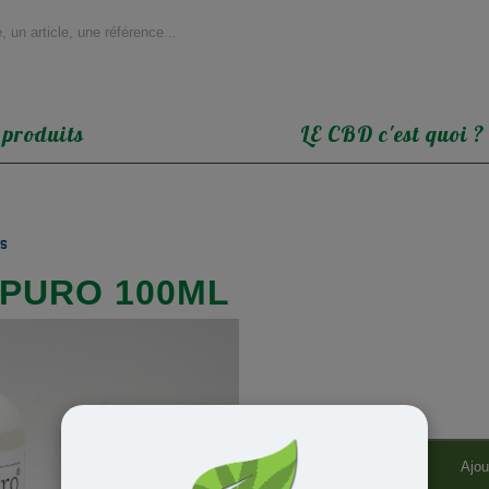
 produits
LE CBD c'est quoi ?
rs
MPURO 100ML
Ajou