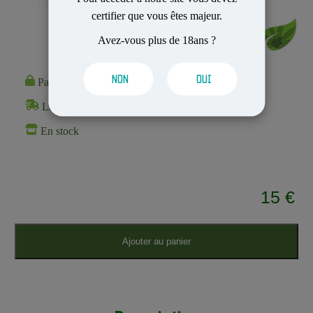
certifier que vous êtes majeur.
Avez-vous plus de 18ans ?
NON
OUI
Paiement 100% Sécurisé
Livraison Rapide et Discrète
En stock
15 €
Ajouter au panier