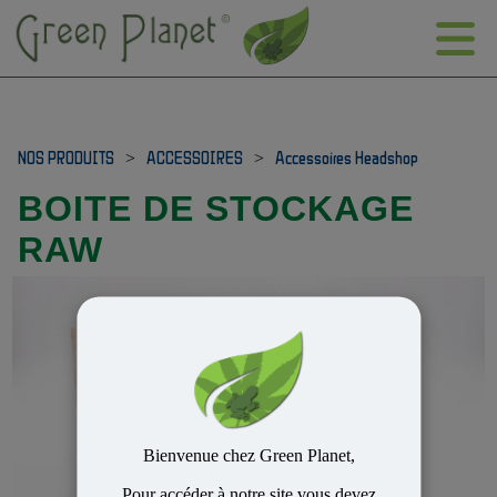
NOS PRODUITS
>
ACCESSOIRES
>
Accessoires Headshop
BOITE DE STOCKAGE
RAW
Bienvenue chez Green Planet,
Pour accéder à notre site vous devez