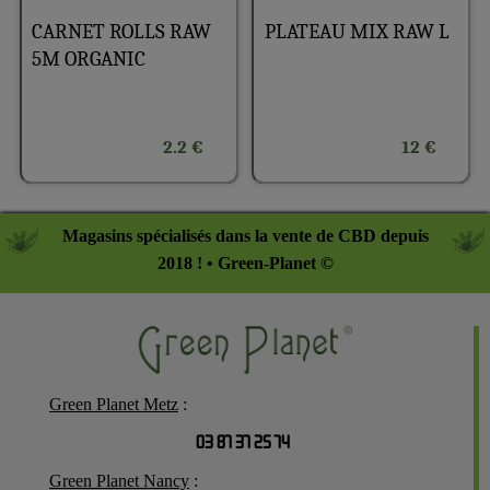
PLATEAU MIX RAW L
CARNET ROLLS RAW
5M ORGANIC
2.2 €
12 €
Magasins spécialisés dans la vente de CBD depuis
2018 ! • Green-Planet ©
Green Planet Metz
:
03 87 37 25 74
Green Planet Nancy
: