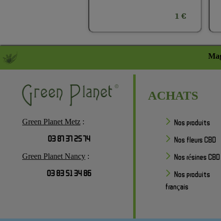
1 €
Mag
ACHATS
Green Planet Metz
:
Nos produits
03 87 37 25 74
Nos fleurs CBD
Green Planet Nancy
:
Nos résines CBD
03 83 51 34 86
Nos produits
français