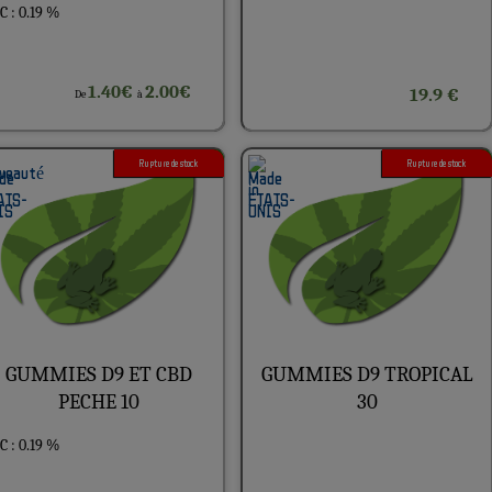
 : 0.19 %
1.40€
2.00€
19.9 €
De
à
Rupture de stock
1G
Rupture de stock
3G
GUMMIES D9 ET CBD
GUMMIES D9 TROPICAL
PECHE 10
30
 : 0.19 %