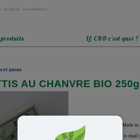
 produits
LE CBD c'est quoi ?
es et graines
TIS AU CHANVRE BIO 250g
Produit MADE IN :
Inscrivez votre adresse e-mail p