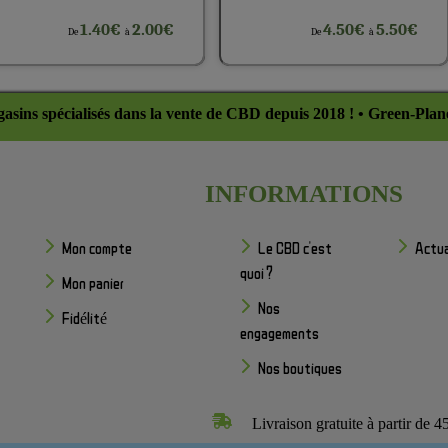
1.40€
2.00€
4.50€
5.50€
De
à
De
à
asins spécialisés dans la vente de CBD depuis 2018 ! • Green-Plan
INFORMATIONS
Mon compte
Le CBD c'est
Actua
quoi ?
Mon panier
Nos
Fidélité
engagements
Nos boutiques
Livraison gratuite à partir de 4