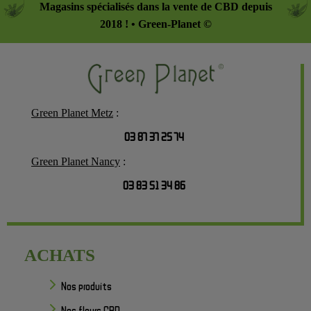
Magasins spécialisés dans la vente de CBD depuis
2018 ! • Green-Planet ©
Green Planet Metz
:
03 87 37 25 74
Green Planet Nancy
:
03 83 51 34 86
ACHATS
Nos produits
Nos fleurs CBD