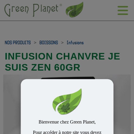
NOS PRODUITS
>
BOISSONS
>
Infusions
INFUSION CHANVRE JE
SUIS ZEN 60GR
Bienvenue chez Green Planet,
Pour accéder à notre site vous devez