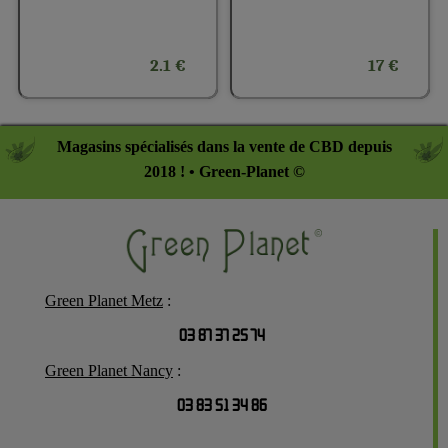
2.1 €
17 €
Magasins spécialisés dans la vente de CBD depuis
2018 ! • Green-Planet ©
Green Planet Metz
:
03 87 37 25 74
Green Planet Nancy
:
03 83 51 34 86