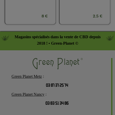
8 €
2.5 €
Magasins spécialisés dans la vente de CBD depuis
2018 ! • Green-Planet ©
Green Planet Metz
:
03 87 37 25 74
Green Planet Nancy
:
03 83 51 34 86