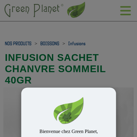
NOS PRODUITS
>
BOISSONS
>
Infusions
INFUSION SACHET
CHANVRE SOMMEIL
40GR
Bienvenue chez Green Planet,