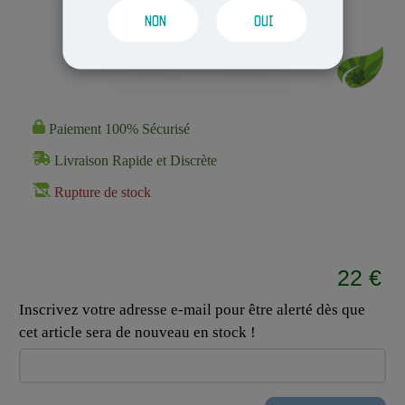
NON
OUI
Paiement 100% Sécurisé
Livraison Rapide et Discrète
Rupture de stock
22 €
Inscrivez votre adresse e-mail pour être alerté dès que
cet article sera de nouveau en stock !