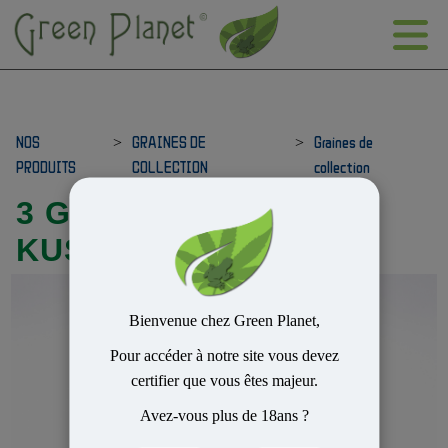
NOS
>
GRAINES DE
>
Graines de
PRODUITS
COLLECTION
collection
3 GRIZZLY PURPLE
KUSH
Bienvenue chez Green Planet,
Pour accéder à notre site vous devez
certifier que vous êtes majeur.
Avez-vous plus de 18ans ?