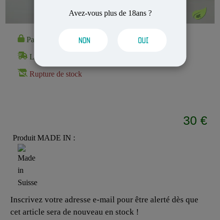
Avez-vous plus de 18ans ?
Paiement 100% Sécurisé
NON
OUI
Livraison Rapide et Discrète
Rupture de stock
30 €
Produit MADE IN :
Inscrivez votre adresse e-mail pour être alerté dès que
cet article sera de nouveau en stock !