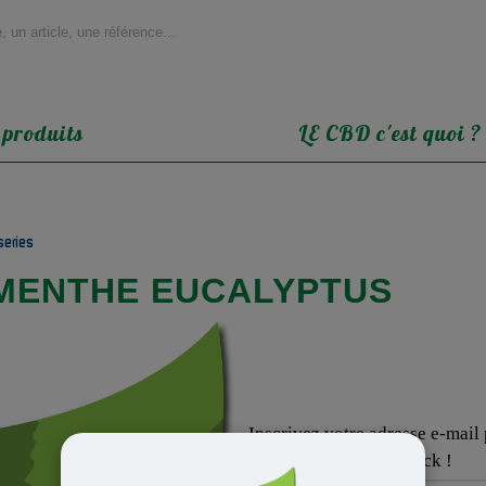
 produits
LE CBD c'est quoi ?
series
MENTHE EUCALYPTUS
Inscrivez votre adresse e-mail p
sera de nouveau en stock !