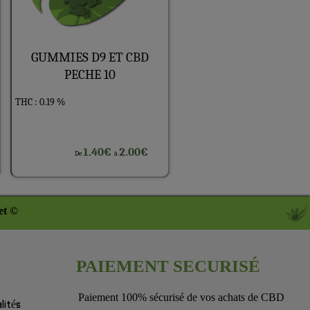
GUMMIES D9 ET CBD
PECHE 10
THC : 0.19 %
1.40€
2.00€
De
à
et ©
PAIEMENT SECURISÉ
Paiement 100% sécurisé de vos achats de CBD
lités