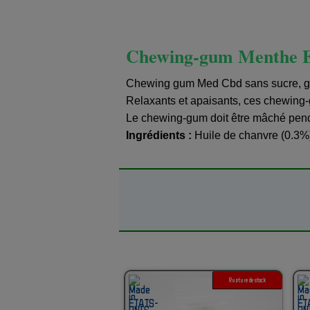
Chewing-gum Menthe 
Chewing gum Med Cbd sans sucre, g
Relaxants et apaisants, ces chewing-
Le chewing-gum doit être mâché penda
Ingrédients :
Huile de chanvre (0.3%
Rupture de stock
5G 10G 20G 50G 100G