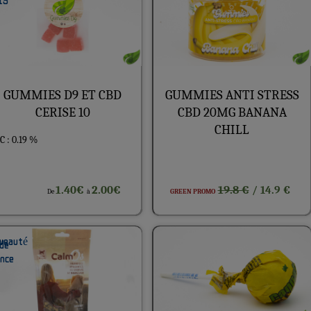
GUMMIES D9 ET CBD
GUMMIES ANTI STRESS
CERISE 10
CBD 20MG BANANA
CHILL
 : 0.19 %
1.40€
2.00€
19.8 €
/ 14.9 €
De
à
GREEN PROMO