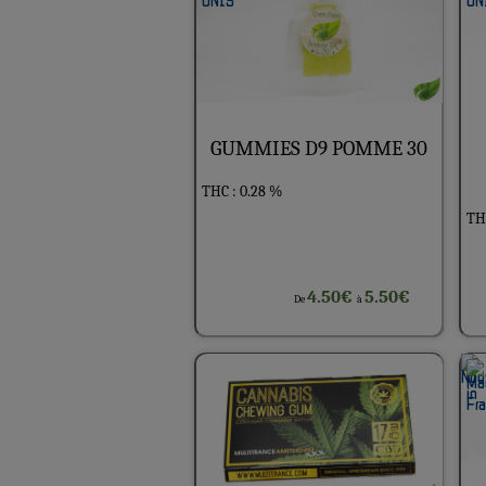
GUMMIES D9 POMME 30
THC : 0.28 %
THC
4.50€
5.50€
De
à