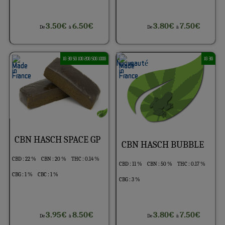
3.50€
6.50€
3.80€
7.50€
De
à
De
à
1G 3G 5G 10G 20G 50G 100G
1G 3G
CBN HASCH SPACE GP
CBN HASCH BUBBLE
CBD : 22 %
CBN : 20 %
THC : 0.14 %
CBD : 11 %
CBN : 50 %
THC : 0.17 %
CBG : 1 %
CBC : 1 %
CBG : 3 %
3.95€
8.50€
3.80€
7.50€
De
à
De
à