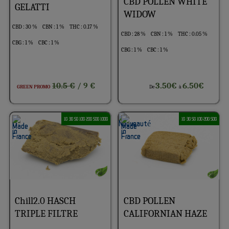
CBD POLLEN WHITE
GELATTI
WIDOW
CBD : 30 %
CBN : 1 %
THC : 0.17 %
CBD : 28 %
CBN : 1 %
THC : 0.05 %
CBG : 1 %
CBC : 1 %
CBG : 1 %
CBC : 1 %
10.5 €
3.50€
6.50€
/ 9 €
GREEN PROMO
De
à
1G 3G 5G 10G 20G 50G 100G
1G 3G 5G 10G 20G 50G
Chill2.0 HASCH
CBD POLLEN
TRIPLE FILTRE
CALIFORNIAN HAZE