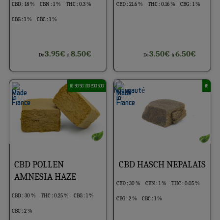
CBD : 18 %
CBN : 1 %
THC : 0.3 %
CBD : 21.6 %
THC : 0.16 %
CBG : 1 %
CBG : 1 %
CBC : 1 %
3.95€
8.50€
3.50€
6.50€
De
à
De
à
1G 3G 5G 10G 20G 50G
1G
CBD POLLEN
CBD HASCH NEPALAIS
AMNESIA HAZE
CBD : 30 %
CBN : 1 %
THC : 0.05 %
CBD : 30 %
THC : 0.25 %
CBG : 1 %
CBG : 2 %
CBC : 1 %
CBC : 2 %