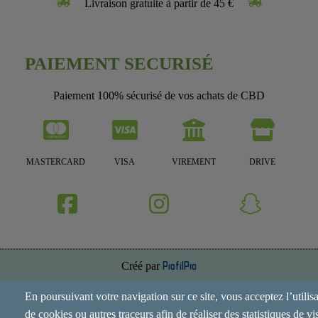
Livraison gratuite à partir de 45 €
PAIEMENT SECURISÉ
Paiement 100% sécurisé de vos achats de CBD
MASTERCARD
VISA
VIREMENT
DRIVE
Créé par
ProfilPro
Annuaire de site
En poursuivant votre navigation sur ce site, vous acceptez l’utilis
de cookies ou autres traceurs afin de réaliser des statistiques de vis
Mentions Légales