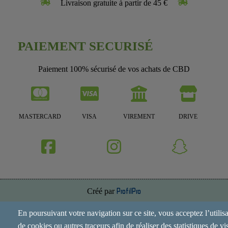
Livraison gratuite à partir de 45 €
PAIEMENT SECURISÉ
Paiement 100% sécurisé de vos achats de CBD
MASTERCARD
VISA
VIREMENT
DRIVE
Créé par
ProfilPro
Annuaire de site
En poursuivant votre navigation sur ce site, vous acceptez l’utilis
de cookies ou autres traceurs afin de réaliser des statistiques de vis
Mentions Légales