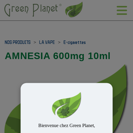
NOS PRODUITS
>
LA VAPE
>
E-cigarettes
AMNESIA 600mg 10ml
Bienvenue chez Green Planet,