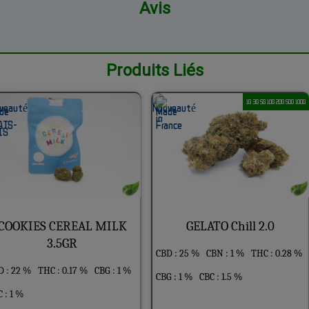
Avis
Produits Liés
1G 3G 5G 10G 20G 50G 100G
COOKIES CEREAL MILK
GELATO Chill 2.0
3.5GR
CBD : 25 %
CBN : 1 %
THC : 0.28 %
D : 22 %
THC : 0.17 %
CBG : 1 %
CBG : 1 %
CBC : 1.5 %
 : 1 %