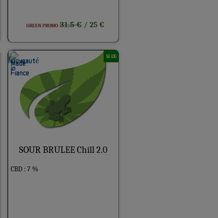
31.5 €
/ 25 €
GREEN PROMO
5G 10G
SOUR BRULEE Chill 2.0
CBD : 7 %