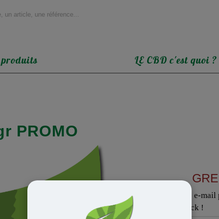
 produits
LE CBD c'est quoi ?
gr PROMO
GRE
Inscrivez votre adresse e-mail p
sera de nouveau en stock !