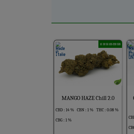
1G 3G 5G 10G 20G 50G
MANGO HAZE Chill 2.0
CBD : 14 %
CBN : 1 %
THC : 0.08 %
CB
CBG : 1 %
CBC