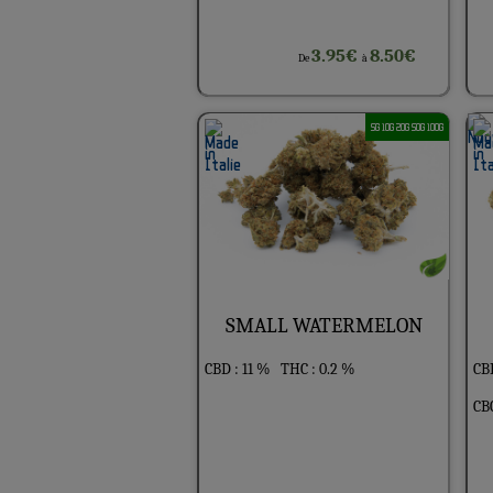
3.95€
8.50€
De
à
5G 10G 20G 50G 100G
SMALL WATERMELON
CBD : 11 %
THC : 0.2 %
CBD
CBC