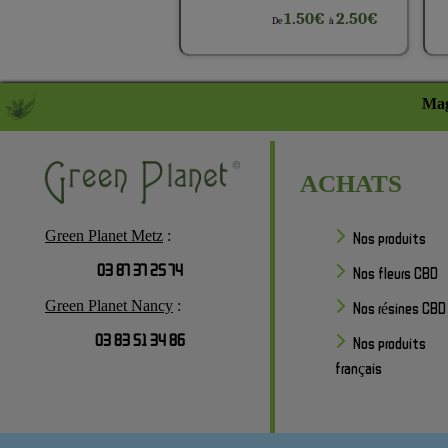
1.50€
2.50€
De
à
Mag
ACHATS
Green Planet Metz
:
Nos produits
03 87 37 25 74
Nos fleurs CBD
Green Planet Nancy
:
Nos résines CBD
03 83 51 34 86
Nos produits
français