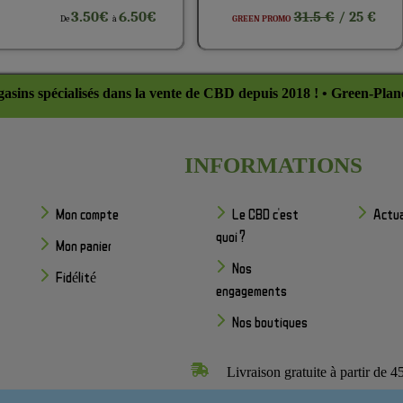
3.50€
6.50€
31.5 €
/ 25 €
De
à
GREEN PROMO
asins spécialisés dans la vente de CBD depuis 2018 ! • Green-Plan
INFORMATIONS
Mon compte
Le CBD c'est
Actua
quoi ?
Mon panier
Nos
Fidélité
engagements
Nos boutiques
Livraison gratuite à partir de 4