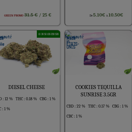
31.5 €
5.10€
10.50€
/ 25 €
GREEN PROMO
De
à
1G 3G 5G 10G 20G 50G
DIESEL CHEESE
COOKIES TEQUILLA
SUNRISE 3.5GR
 : 12 %
THC : 0.18 %
CBG : 1 %
CBD : 22 %
THC : 0.17 %
CBG : 1 %
 : 1 %
CBC : 1 %