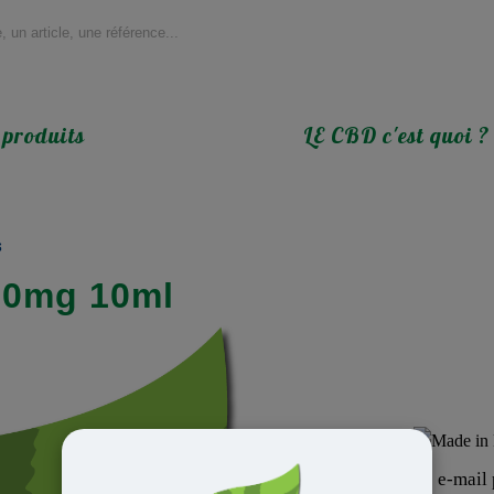
 produits
LE CBD c'est quoi ?
s
0mg 10ml
Produit MADE IN :
Inscrivez votre adresse e-mail p