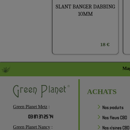
SLANT BANGER DABBING
10MM
18 €
Mag
ACHATS
Green Planet Metz
:
Nos produits
03 87 37 25 74
Nos fleurs CBD
Green Planet Nancy
:
Nos résines CBD