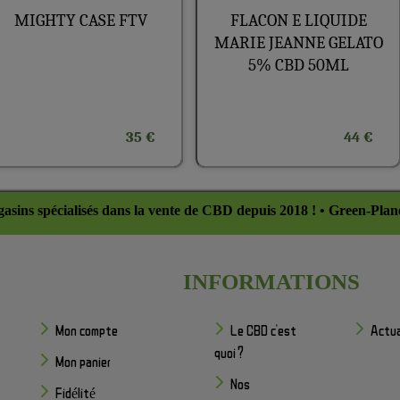
MIGHTY CASE FTV
FLACON E LIQUIDE
MARIE JEANNE GELATO
5% CBD 50ML
35 €
44 €
asins spécialisés dans la vente de CBD depuis 2018 ! • Green-Plan
INFORMATIONS
Mon compte
Le CBD c'est
Actua
quoi ?
Mon panier
Nos
Fidélité