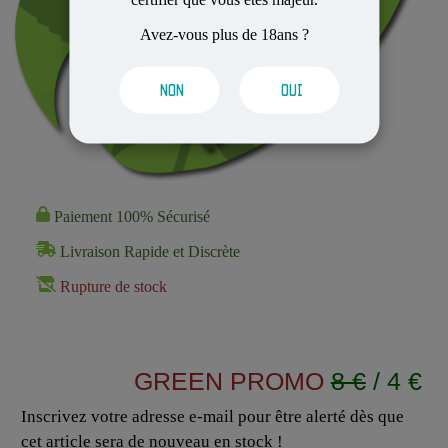
Avez-vous plus de 18ans ?
NON
OUI
Paiement 100% Sécurisé
Livraison Rapide et Discrète
Rupture de stock
GREEN PROMO
8 €
/ 4 €
Inscrivez votre adresse e-mail pour être alerté dès que
cet article sera de nouveau en stock !