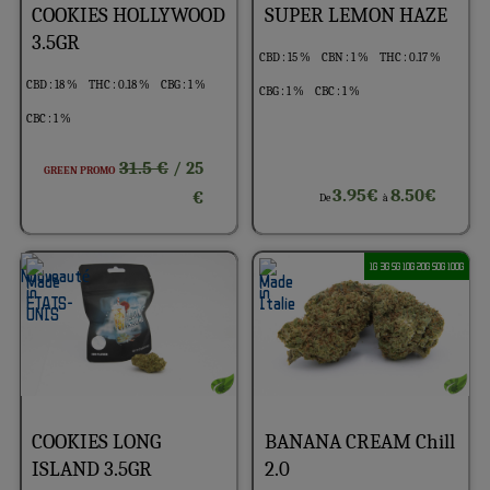
COOKIES HOLLYWOOD
SUPER LEMON HAZE
3.5GR
CBD : 15 %
CBN : 1 %
THC : 0.17 %
CBD : 18 %
THC : 0.18 %
CBG : 1 %
CBG : 1 %
CBC : 1 %
CBC : 1 %
31.5 €
/ 25
GREEN PROMO
3.95€
8.50€
€
De
à
1G 3G 5G 10G 20G 50G 100G
COOKIES LONG
BANANA CREAM Chill
ISLAND 3.5GR
2.0