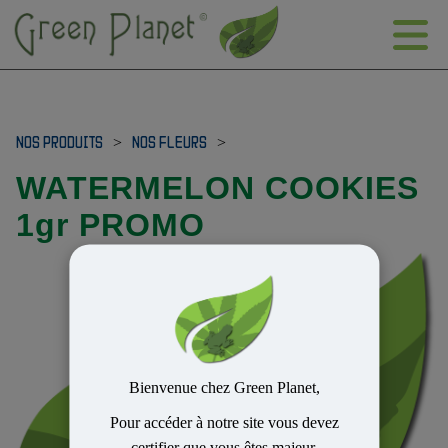
NOS PRODUITS
>
NOS FLEURS
>
WATERMELON COOKIES
1gr PROMO
Bienvenue chez Green Planet,
Pour accéder à notre site vous devez
certifier que vous êtes majeur.