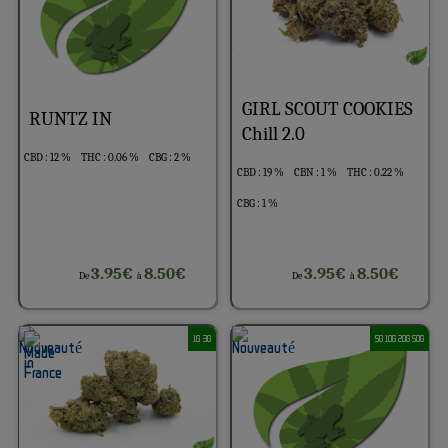
GIRL SCOUT COOKIES
RUNTZ IN
Chill 2.0
CBD : 12 %
THC : 0.06 %
CBG : 2 %
CBD : 19 %
CBN : 1 %
THC : 0.22 %
CBG : 1 %
3.95€
8.50€
3.95€
8.50€
De
à
De
à
1G 3G
5G 10G 20G 50G