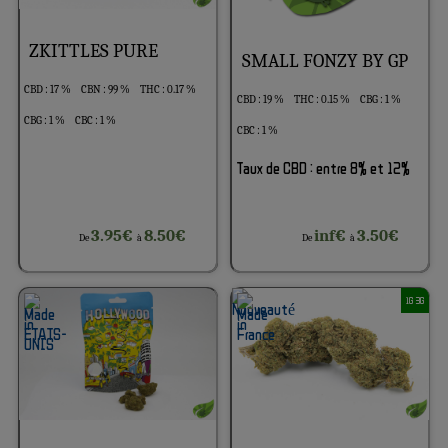
ZKITTLES PURE
SMALL FONZY BY GP
CBD : 17 %
CBN : 99 %
THC : 0.17 %
CBD : 19 %
THC : 0.15 %
CBG : 1 %
CBG : 1 %
CBC : 1 %
CBC : 1 %
Taux de CBD : entre 8% et 12%
3.95€
8.50€
inf€
3.50€
De
à
De
à
1G 3G