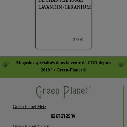
LAVANDIN/GERANIUM
7.9 €
Magasins spécialisés dans la vente de CBD depuis
2018 ! • Green-Planet ©
Green Planet Metz
:
03 87 37 25 74
Green Planet Nancy
: