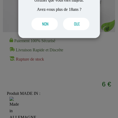
certifier que vous êtes majeur.
Avez-vous plus de 18ans ?
NON
OUI
Paiement 100% Sécurisé
Livraison Rapide et Discrète
Rupture de stock
6 €
Produit MADE IN :