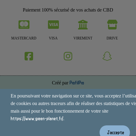
Paiement 100% sécurisé de vos achats de CBD
MASTERCARD
VISA
VIREMENT
DRIVE
Créé par
ProfilPro
Annuaire de site
En poursuivant votre navigation sur ce site, vous acceptez l’utilis
de cookies ou autres traceurs afin de réaliser des statistiques de vis
Mentions Légales
mais aussi pour le bon fonctionnement de votre site
Conditions Générales
https://www.green-planet.fr/
.
Contact
J'accepte
Espace Administrateur