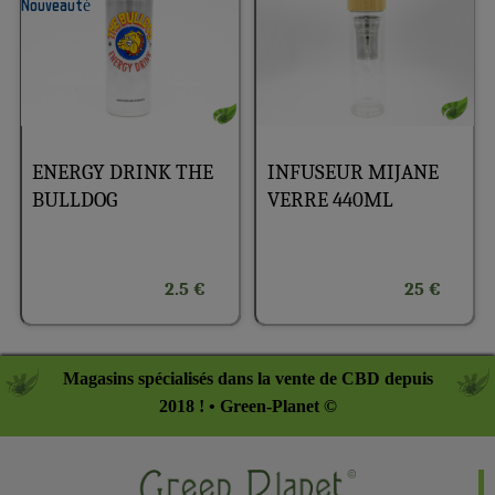
ENERGY DRINK THE
INFUSEUR MIJANE
BULLDOG
VERRE 440ML
2.5 €
25 €
Magasins spécialisés dans la vente de CBD depuis
2018 ! • Green-Planet ©