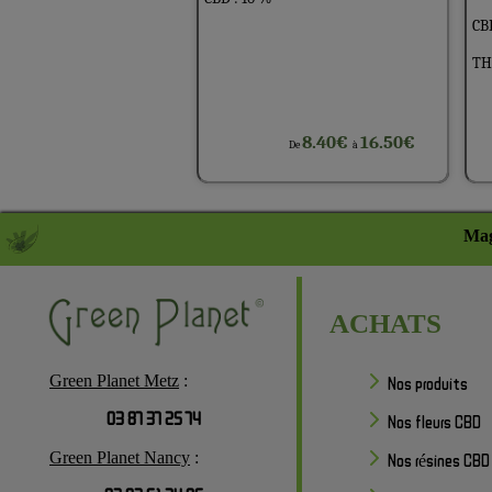
CBD
THC
8.40€
16.50€
De
à
Mag
ACHATS
Green Planet Metz
:
Nos produits
03 87 37 25 74
Nos fleurs CBD
Green Planet Nancy
:
Nos résines CBD