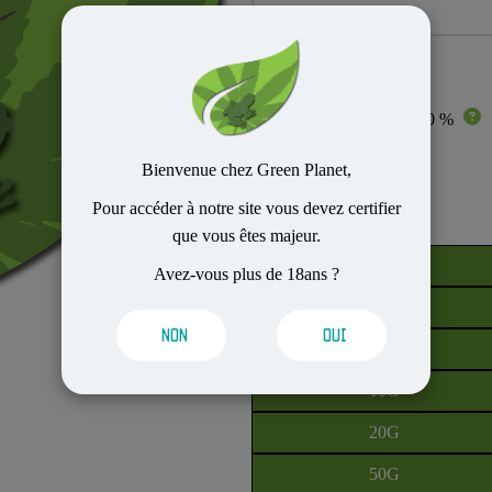
CBD : 20 %
-50%
Bienvenue chez Green Planet,
Pour accéder à notre site vous devez certifier
Tarifs
que vous êtes majeur.
1G
Avez-vous plus de 18ans ?
3G
NON
OUI
5G
10G
20G
50G