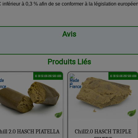
inférieur à 0,3 % afin de se conformer à la législation europée
.
Avis
Produits Liés
1G 3G 5G 10G 20G 50G 100G
1G 3G 5G 10G 20G 50G 100G
hill 2.0 HASCH PIATELLA
Chill2.0 HASCH TRIPLE