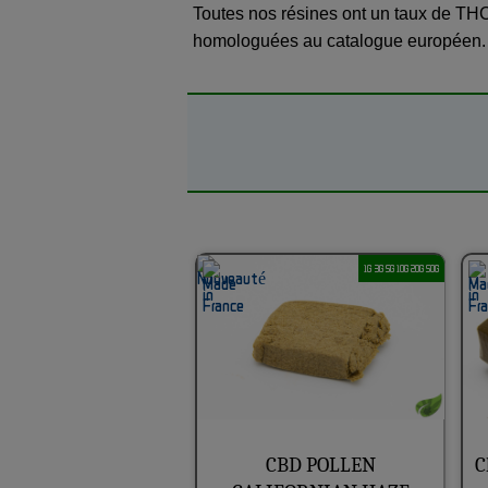
Toutes nos résines ont un taux de THC 
homologuées au catalogue européen
1G 3G 5G 10G 20G 50G
CBD POLLEN
C