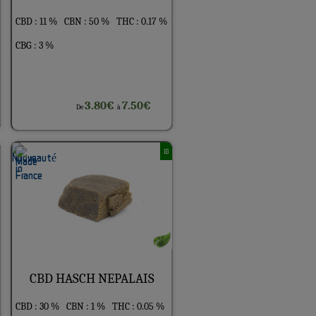
CBD : 11 %
CBN : 50 %
THC : 0.17 %
CBG : 3 %
3.80€
7.50€
De
à
1G
CBD HASCH NEPALAIS
CBD : 30 %
CBN : 1 %
THC : 0.05 %