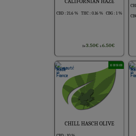
CALIFORNIAN HAZE
CB
CBD : 21.6 %
THC : 0.16 %
CBG : 1 %
CBG
3.50€
6.50€
De
à
1G 3G 5G 10G
CHILL HASCH OLIVE
CBD : 10 %