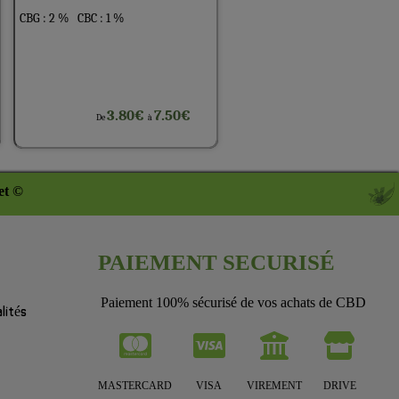
CBG : 2 %
CBC : 1 %
3.80€
7.50€
De
à
et ©
PAIEMENT SECURISÉ
Paiement 100% sécurisé de vos achats de CBD
lités
MASTERCARD
VISA
VIREMENT
DRIVE