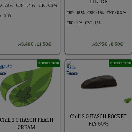
FILTRE
D : 28 %
CBN : 54 %
THC : 0.3 %
CBD : 18 %
CBN : 1 %
THC : 0.3 %
 : 2 %
CBG : 1 %
CBC : 1 %
5.40€
11.50€
3.95€
8.50€
De
à
De
à
1G 3G 5G 10G 20G 50G
1G 3G 5G 10G 20G 50G
Chill 2.0 HASCH ROCKET
Chill 2.0 HASCH PEACH
FLY 50%
CREAM