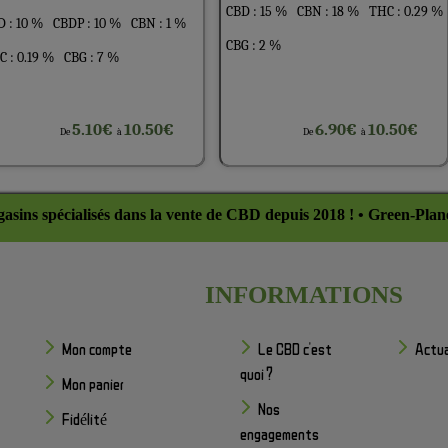
CBD : 15 %
CBN : 18 %
THC : 0.29 %
 : 10 %
CBDP : 10 %
CBN : 1 %
CBG : 2 %
 : 0.19 %
CBG : 7 %
5.10€
10.50€
6.90€
10.50€
De
à
De
à
asins spécialisés dans la vente de CBD depuis 2018 ! • Green-Plan
INFORMATIONS
Mon compte
Le CBD c'est
Actua
quoi ?
Mon panier
Nos
Fidélité
engagements