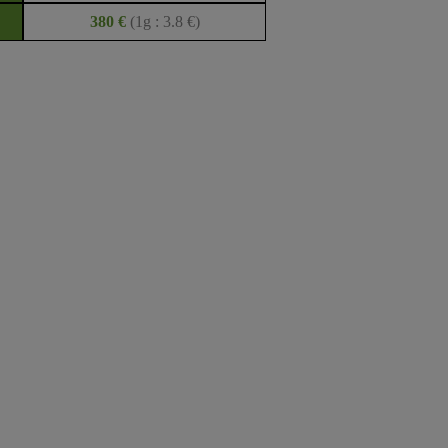
380 €
(1g : 3.8 €)