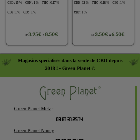
CBD : 15 %
CBN : 1 %
THC : 0.17 %
CBD : 12 %
THC : 0.18 %
CBG : 1 %
CBG : 1 %
CBC : 1 %
CBC : 1 %
3.95€
8.50€
3.50€
6.50€
De
à
De
à
Magasins spécialisés dans la vente de CBD depuis
2018 ! • Green-Planet ©
Green Planet Metz
:
03 87 37 25 74
Green Planet Nancy
: