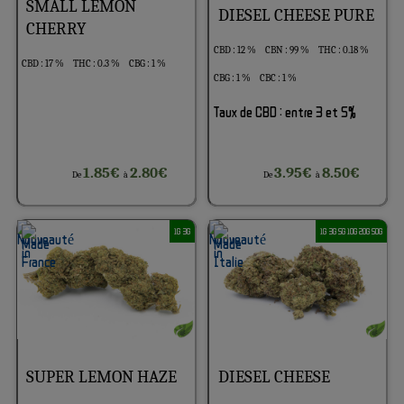
SMALL LEMON
DIESEL CHEESE PURE
CHERRY
CBD : 12 %
CBN : 99 %
THC : 0.18 %
CBD : 17 %
THC : 0.3 %
CBG : 1 %
CBG : 1 %
CBC : 1 %
Taux de CBD : entre 3 et 5%
1.85€
2.80€
3.95€
8.50€
De
à
De
à
1G 3G
1G 3G 5G 10G 20G 50G
SUPER LEMON HAZE
DIESEL CHEESE