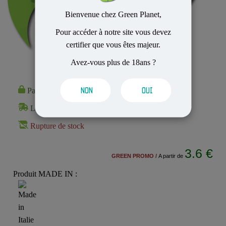
Bienvenue chez Green Planet,
Pour accéder à notre site vous devez
certifier que vous êtes majeur.
Avez-vous plus de 18ans ?
Paiement 100% Sécurisé
NON
OUI
Livraison Rapide et Discrète
Rupture de stock
3.6 €
GREEN PROMO /
A partir de
Produit MADE IN :