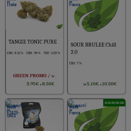
TANGIE TONIC PURE
SOUR BRULEE Chill
2.0
CBD : 8-12 %
CBN : 99 %
THC : 0.29 %
CBD : 7 %
GREEN PROMO /
De
3.95€
8.50€
5.10€
10.50€
à
De
à
5G 10G 20G 50G 100G