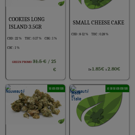
COOKIES LONG
SMALL CHEESE CAKE
ISLAND 3.5GR
CBD : 8-12 %
THC : 0.28 %
CBD : 22 %
THC : 0.17 %
CBG : 1 %
CBC : 1 %
31.5 €
/ 25
GREEN PROMO
1.85€
2.80€
€
De
à
5G 10G 20G 50G
1G 3G 5G 10G 20G 50G