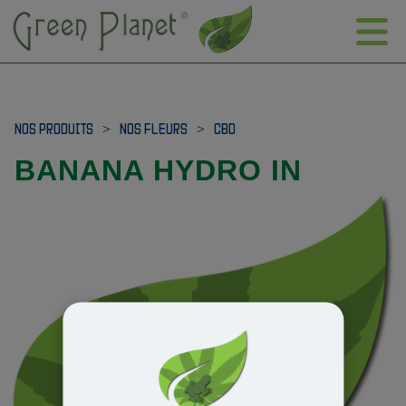
NOS PRODUITS
>
NOS FLEURS
>
CBD
BANANA HYDRO IN