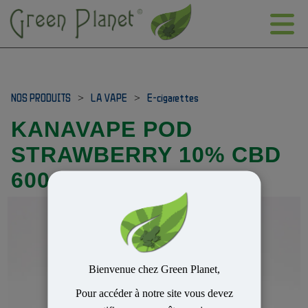
NOS PRODUITS
>
LA VAPE
>
E-cigarettes
KANAVAPE POD
STRAWBERRY 10% CBD
600 PUFF
Bienvenue chez Green Planet,
Pour accéder à notre site vous devez